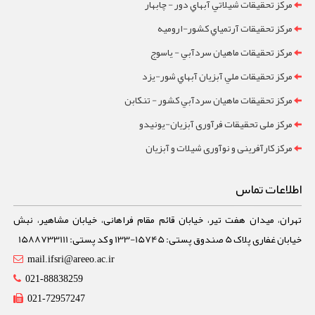
مرکز تحقيقات شيلاتي آبهاي دور - چابهار
مرکز تحقيقات آرتمياي کشور-ارومیه
مرکز تحقيقات ماهيان سردآبي - ياسوج
مرکز تحقيقات ملي آبزيان آبهاي شور-یزد
مرکز تحقيقات ماهيان سردآبي کشور - تنکابن
مرکز ملی تحقیقات فرآوری آبزیان-یونیدو
مرکز کارآفرینی و نوآوری شیلات و آبزیان
اطلاعات تماس
تهران، میدان هفت تیر، خیابان قائم مقام فراهانی، خیابان مشاهیر، نبش
خیابان غفاری پلاک 5 صندوق پستی: 15745-133 و کد پستی: 1588733111
mail.ifsri@areeo.ac.ir
021-88838259
021-72957247