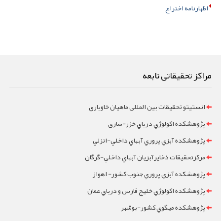
اظهارنامه اختراع
مراکز تحقیقاتی تابعه
انستیتو تحقیقات بین المللی ماهیان خاویاری
پژوهشکده اکولوژي درياي خزر-ساری
پژوهشکده آبزي پروري آبهاي داخلي-انزلي
مرکزتحقيقات ذخايرآبزيان آبهاي داخلي-گرگان
پژوهشکده آبزي پروري جنوب کشور- اهواز
پژوهشکده اکولوژي خليج فارس و درياي عمان
پژوهشکده ميگوي کشور-بوشهر