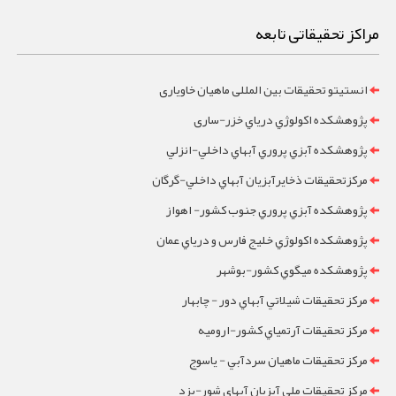
مراکز تحقیقاتی تابعه
انستیتو تحقیقات بین المللی ماهیان خاویاری
پژوهشکده اکولوژي درياي خزر-ساری
پژوهشکده آبزي پروري آبهاي داخلي-انزلي
مرکزتحقيقات ذخايرآبزيان آبهاي داخلي-گرگان
پژوهشکده آبزي پروري جنوب کشور- اهواز
پژوهشکده اکولوژي خليج فارس و درياي عمان
پژوهشکده ميگوي کشور-بوشهر
مرکز تحقيقات شيلاتي آبهاي دور - چابهار
مرکز تحقيقات آرتمياي کشور-ارومیه
مرکز تحقيقات ماهيان سردآبي - ياسوج
مرکز تحقيقات ملي آبزيان آبهاي شور-یزد