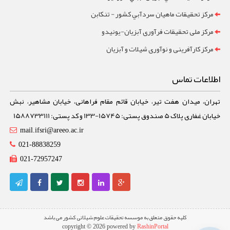
مرکز تحقيقات ماهيان سردآبي کشور - تنکابن
مرکز ملی تحقیقات فرآوری آبزیان-یونیدو
مرکز کارآفرینی و نوآوری شیلات و آبزیان
اطلاعات تماس
تهران، میدان هفت تیر، خیابان قائم مقام فراهانی، خیابان مشاهیر، نبش
خیابان غفاری پلاک 5 صندوق پستی: 15745-133 و کد پستی: 1588733111
mail.ifsri@areeo.ac.ir
021-88838259
021-72957247
کلیه حقوق متعلق به موسسه تحقیقات علوم شیلاتی کشور می باشد
copyright © 2026 powered by
RashinPortal