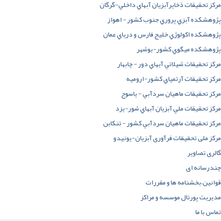
مرکز تحقيقات ذخايرآبزيان آبهاي داخلي-گرگان
پژوهشکده آبزي پروري جنوب کشور - اهواز
پژوهشکده اکولوژي خليج فارس و درياي عمان
پژوهشکده ميگوي کشور-بوشهر
مرکز تحقيقات شيلاتي آبهاي دور - چابهار
مرکز تحقيقات آرتمياي کشور-ارومیه
مرکز تحقيقات ماهيان سردآبي - ياسوج
مرکز تحقيقات ملي آبزيان آبهاي شور-یزد
مرکز تحقيقات ماهيان سردآبي کشور - تنکابن
مرکز ملی تحقیقات فرآوری آبزیان-یونیدو
گالری تصاویر
چندرسانه ای
قوانین،بخشنامه ها و مقررات
مدیریت پورتال موسسه و مراکز
تماس با ما