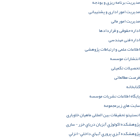
مدیریت برنامه ریزی و بودجه
مدیریت امور اداری‌ و پشتیبانی
مدیریت امور مالی
اداره حقوقی و قراردادها
اداره فنی مهندسی
اطلاعات علمی و ارتباطات پژوهشی
انتشارات موسسه
تحصیلات تکمیلی
فرصت مطالعاتی
کتابخانه
پایگاه اطلاعات نشریات موسسه
سایت های زیرمجموعه
انستیتو تحقیقات بین المللی ماهیان خاویاری
پژوهشکده اکولوژي آبزيان درياي خزر - ساری
پژوهشکده آبزي پروري آبهاي داخلي-انزلي