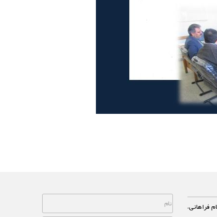
م فراهانی،