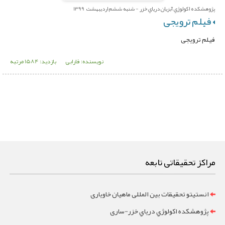
پژوهشکده اکولوژي آبزيان درياي خزر - شنبه ششم اردیبهشت 1399
فیلم ترویجی
فیلم ترویجی
نویسنده: فارابی
بازدید: 1584 مرتبه
مراکز تحقیقاتی تابعه
انستیتو تحقیقات بین المللی ماهیان خاویاری
پژوهشکده اکولوژي درياي خزر-ساری