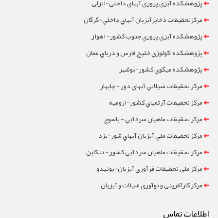
پژوهشکده آبزي پروري آبهاي داخلي-انزلي
مرکزتحقيقات ذخايرآبزيان آبهاي داخلي-گرگان
پژوهشکده آبزي پروري جنوب کشور- اهواز
پژوهشکده اکولوژي خليج فارس و درياي عمان
پژوهشکده ميگوي کشور-بوشهر
مرکز تحقيقات شيلاتي آبهاي دور - چابهار
مرکز تحقيقات آرتمياي کشور-ارومیه
مرکز تحقيقات ماهيان سردآبي - ياسوج
مرکز تحقيقات ملي آبزيان آبهاي شور-یزد
مرکز تحقيقات ماهيان سردآبي کشور - تنکابن
مرکز ملی تحقیقات فرآوری آبزیان-یونیدو
مرکز کارآفرینی و نوآوری شیلات و آبزیان
اطلاعات تماس