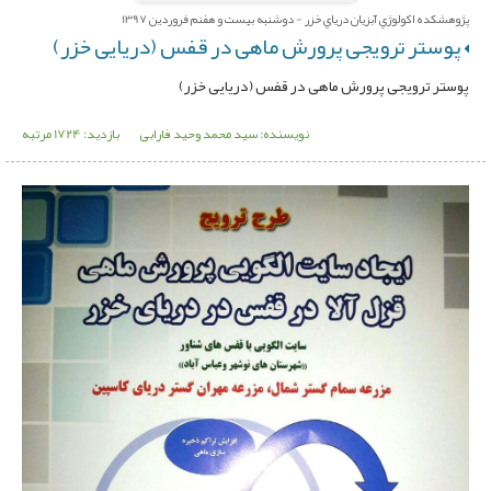
پژوهشکده اکولوژي آبزيان درياي خزر - دوشنبه بیست و هفنم فروردین 1397
پوستر ترویجی پرورش ماهی در قفس (دریایی خزر)
پوستر ترویجی پرورش ماهی در قفس (دریایی خزر)
نویسنده: سید محمد وحید فارابی
بازدید: 1724 مرتبه