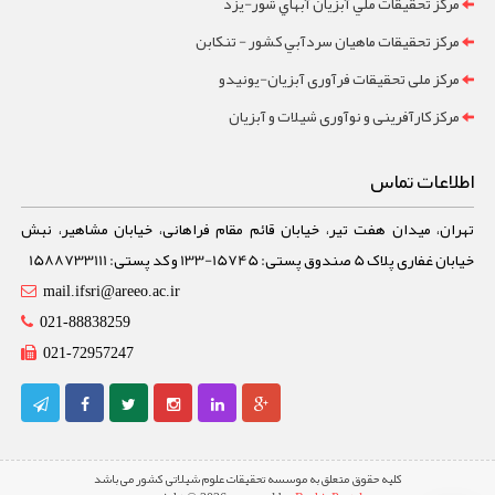
مرکز تحقيقات ملي آبزيان آبهاي شور-یزد
مرکز تحقيقات ماهيان سردآبي کشور - تنکابن
مرکز ملی تحقیقات فرآوری آبزیان-یونیدو
مرکز کارآفرینی و نوآوری شیلات و آبزیان
اطلاعات تماس
تهران، میدان هفت تیر، خیابان قائم مقام فراهانی، خیابان مشاهیر، نبش
خیابان غفاری پلاک 5 صندوق پستی: 15745-133 و کد پستی: 1588733111
mail.ifsri@areeo.ac.ir
021-88838259
021-72957247
کلیه حقوق متعلق به موسسه تحقیقات علوم شیلاتی کشور می باشد