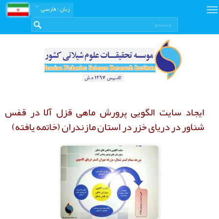
زبان
: فارسی
ایجاد سایت الگویی پرورش ماهی قزل آلا در قفس
شناور در دریای خزر در استان مازندران (خاتمه یافته)