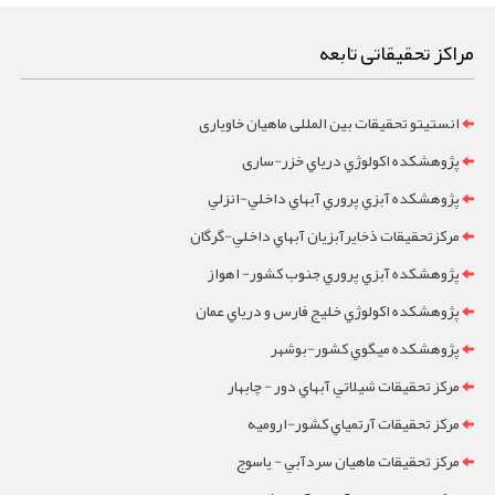
مراکز تحقیقاتی تابعه
انستیتو تحقیقات بین المللی ماهیان خاویاری
پژوهشکده اکولوژي درياي خزر-ساری
پژوهشکده آبزي پروري آبهاي داخلي-انزلي
مرکزتحقيقات ذخايرآبزيان آبهاي داخلي-گرگان
پژوهشکده آبزي پروري جنوب کشور- اهواز
پژوهشکده اکولوژي خليج فارس و درياي عمان
پژوهشکده ميگوي کشور-بوشهر
مرکز تحقيقات شيلاتي آبهاي دور - چابهار
مرکز تحقيقات آرتمياي کشور-ارومیه
مرکز تحقيقات ماهيان سردآبي - ياسوج