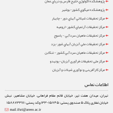
پژوهشکده اکولوژي خليج فارس و درياي عمان
پژوهشکده ميگوي کشور-بوشهر
مرکز تحقيقات شيلاتي آبهاي دور - چابهار
مرکز تحقيقات آرتمياي کشور-ارومیه
مرکز تحقيقات ماهيان سردآبي - ياسوج
مرکز تحقيقات ملي آبزيان آبهاي شور-یزد
مرکز تحقيقات ماهيان سردآبي کشور - تنکابن
مرکز ملی تحقیقات فرآوری آبزیان-یونیدو
مرکز کارآفرینی و نوآوری شیلات و آبزیان
اطلاعات تماس
تهران، میدان هفت تیر، خیابان قائم مقام فراهانی، خیابان مشاهیر، نبش
خیابان غفاری پلاک 5 صندوق پستی: 15745-133 و کد پستی: 1588733111
mail.ifsri@areeo.ac.ir