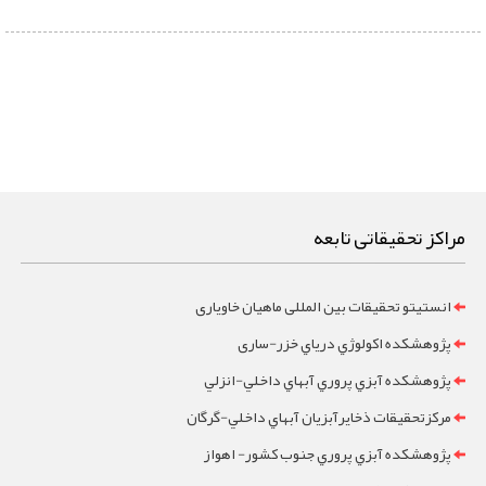
مراکز تحقیقاتی تابعه
انستیتو تحقیقات بین المللی ماهیان خاویاری
پژوهشکده اکولوژي درياي خزر-ساری
پژوهشکده آبزي پروري آبهاي داخلي-انزلي
مرکزتحقيقات ذخايرآبزيان آبهاي داخلي-گرگان
پژوهشکده آبزي پروري جنوب کشور- اهواز