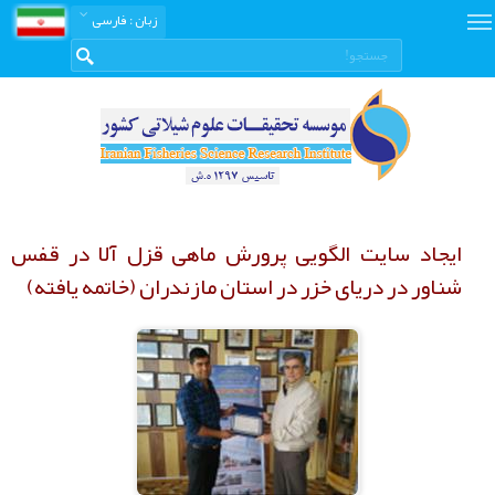
زبان
: فارسی
ایجاد سایت الگویی پرورش ماهی قزل آلا در قفس
شناور در دریای خزر در استان مازندران (خاتمه یافته)