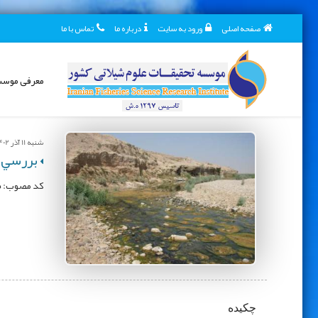
صفحه اصلی
ورود به سایت
درباره ما
تماس با ما
معرفی موس
شنبه 11 آذر 1402
بررسي ا
کد مصوب: 90025-12-50-2؛ محل اجرا: مركز تحقيقات و آموزش كشاورزي و منابع طبيعي استان فارس؛ مجری: مهرداد زمان‌پور
چكيده