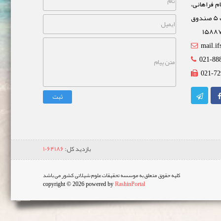
م فراهانی،
خیابان مشاهیر، نبش خیابان غفاری پلاک 5 صندوق
mail.if
021-88
021-72
ثبت
بازدید کل:
1064186
کلیه حقوق متعلق به موسسه تحقیقات علوم شیلاتی کشور می باشد
copyright © 2026 powered by
RashinPortal