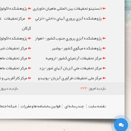
انستیتو تحقیقات بین المللی ماهیان خاویاری
پژوهشکده اکولوژ
پژوهشکده آبزي پروري آبهاي داخلي-انزلي
مرکزتحقيقات ذخ
گرگان
پژوهشکده آبزي پروري جنوب کشور- اهواز
پژوهشکده اکولوژي
پژوهشکده ميگوي کشور-بوشهر
مرکز تحقيقات شيلا
مرکز تحقيقات آرتمياي کشور-ارومیه
مرکز تحقيقات ماه
مرکز تحقيقات ملي آبزيان آبهاي شور-یزد
مرکز تحقيقات ماه
مرکز ملی تحقیقات فرآوری آبزیان-یونیدو
مرکز کارآفرینی و 
بازدید امروز:
244
بازدید دیروز:
|
|
|
نقشه سایت
چند رسانه ای
قوانین،بخشنامه ها و مقررات
شبکه اجتماع