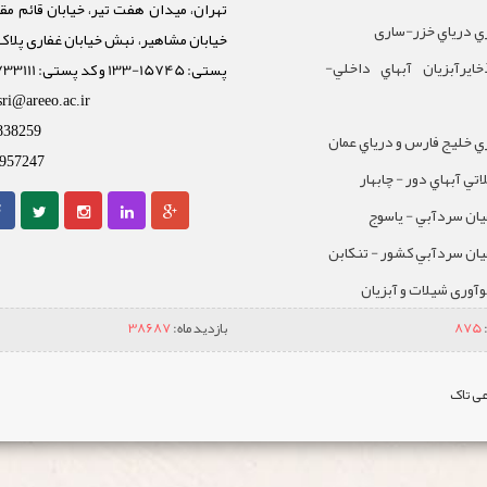
تهران، میدان هفت تیر، خیابان قائم مقا
ي درياي خزر-ساری
ايرآبزيان آبهاي داخلي-
پستی: 15745-133 و کد پستی: 1588733111
sri@areeo.ac.ir
838259
 خليج فارس و درياي عمان
957247
تي آبهاي دور - چابهار
يان سردآبي - ياسوج
يان سردآبي کشور - تنکابن
نوآوری شیلات و آبزیان
875
بازدید ماه:
38687
ی تاک