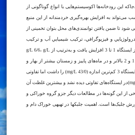
ه این رودخانه‌ها اکوسیستم‌هایی با انواع گوناگونی از
سب می‌تواند به افزایش بهره‌گیری خردمندانه از این منبع
شود تا ضمن یافتن توانمندی‌های محل بتوان تخمینی از
رولوژيايي و فيزيوگرافي، تركيب شيميايي آب و ترکیب
جمعیت‌های آب‌زيان ماهانه در طول يك سال در سه ایستگاه سنجيده شد. شوری، کل‌موادجامدمحلول و هدایت الکتریکی آب از ایستگاه 1 تا 3 افزایش یافت و به‌ترتیب از g/L 6/6، g/L
3/14 و µs/cm 12800 به g/L 5/13، g/L 7/17 و µs/cm 16500رسید. اکسیژن محلول و درصد اشباع اکسیژن ایستگاه 3 از ایستگاه 1 و 2 بالاتر و در ماه‌های پاییز و زمستان بیشتر از بهار و
تابستان بود. برای یون نیتریت در زمستان کم‌ترین (mg/L 006/0) و در بهار بیشترین (mg/L 013/0) اندازه دیده شد. یون نیترات در ایستگاه 3 کم‌ترین اندازه (mg/L 43/0) را داشت اما تفاوتی
میان فصل‌ها دیده نشد. یون آمونیوم تفاوتی میان ایستگاه‌ها و فصل‌های مختلف نداشت. میان یون فسفات (mg/L 13/0 تا mg/L 17/0)در ایستگاه‌‌های تفاوتی دیده نشد و بیشترین غلظت آن
برخی از این گونه‌ها در مطالعات دیگر جزو گروه خوراکی و
ورش جلبک‌ها است. اهمیت جلبکها در تهیهی خوراک دام و