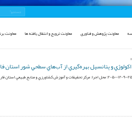
سه
معاونت پژوهش و فناوری
معاونت ترویج و انتقال یافته ها
معاونت برن
كولوژي و پتانسيل بهره‌گيري از آب‌هاي سطحي شور استان فا