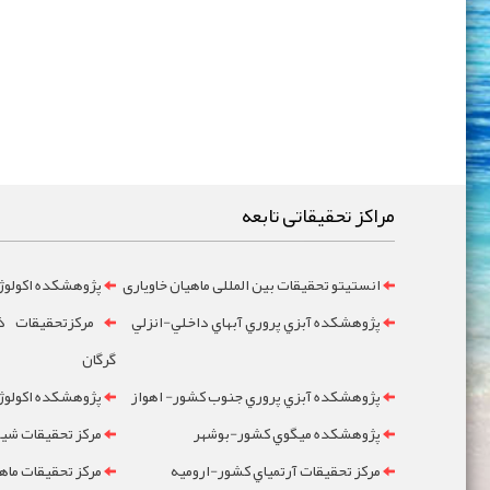
مراکز تحقیقاتی تابعه
انستیتو تحقیقات بین المللی ماهیان خاویاری
پژوهشکده اکولوژ
پژوهشکده آبزي پروري آبهاي داخلي-انزلي
مرکزتحقيقات ذخ
گرگان
پژوهشکده آبزي پروري جنوب کشور- اهواز
پژوهشکده اکولوژي
پژوهشکده ميگوي کشور-بوشهر
مرکز تحقيقات شيلا
مرکز تحقيقات آرتمياي کشور-ارومیه
مرکز تحقيقات ماه