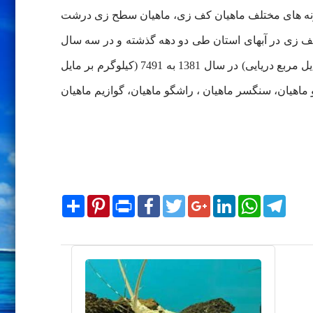
 گونه های مختلف ماهیان کف زی، ماهیان سطح زی درشت
 کف زی در آبهای استان طی دو دهه گذشته و در سه سال
اخیر نشان داد که شاخص فراوانی (صید در واحد سطح) کل کف زیان در نمونه برداری گشت کفزیان از 31460 (کیلوگرم بر مایل مربع دریایی) در سال 1381 به 7491 (کیلوگرم بر مایل
ان، سرخو ماهیان، سنگسر ماهیان ، راشگو ماهیان، گوازیم ماهیان
Share
Pinterest
Print
Facebook
Twitter
Google+
LinkedIn
WhatsApp
Telegram