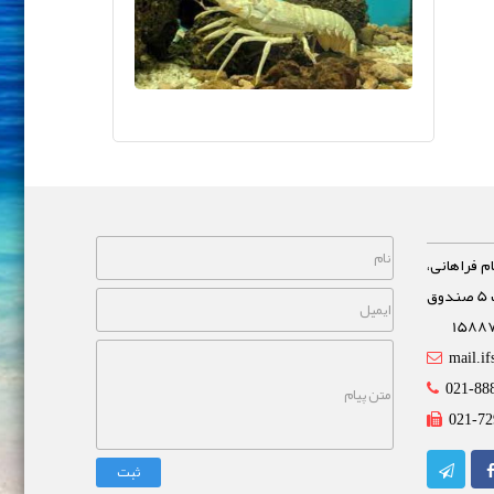
م فراهانی،
خیابان مشاهیر، نبش خیابان غفاری پلاک 5 صندوق
mail.if
021-88
021-72
ثبت