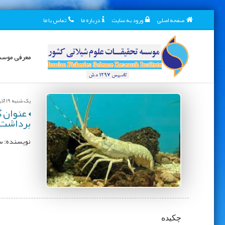
صفحه اصلی
ورود به سایت
درباره ما
تماس با ما
معرفی موس
یک شنبه 19 آذر 1402
عنوان گ
برداشت گ
نویسنده: سی
چکیده