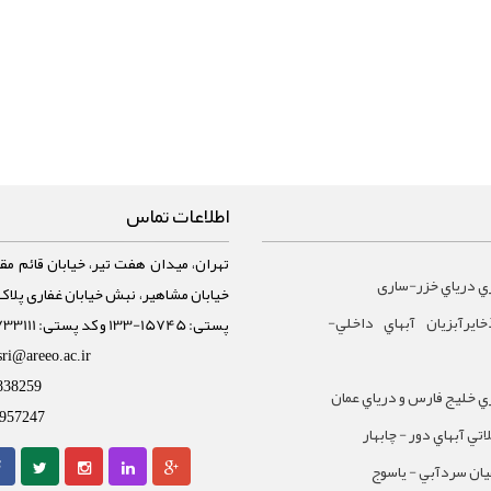
اطلاعات تماس
تهران، میدان هفت تیر، خیابان قائم مقا
ي درياي خزر-ساری
ايرآبزيان آبهاي داخلي-
پستی: 15745-133 و کد پستی: 1588733111
sri@areeo.ac.ir
838259
 خليج فارس و درياي عمان
957247
تي آبهاي دور - چابهار
يان سردآبي - ياسوج