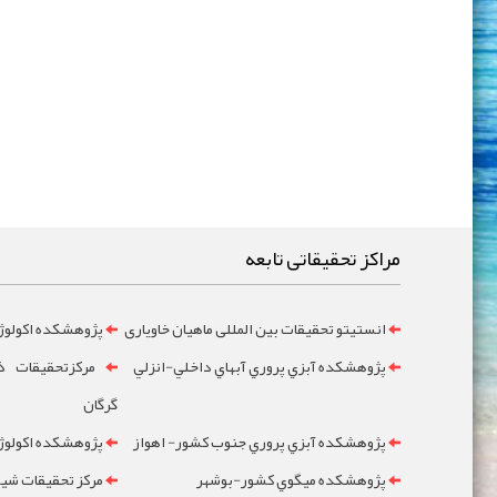
مراکز تحقیقاتی تابعه
انستیتو تحقیقات بین المللی ماهیان خاویاری
پژوهشکده اکولوژ
پژوهشکده آبزي پروري آبهاي داخلي-انزلي
مرکزتحقيقات ذخ
گرگان
پژوهشکده آبزي پروري جنوب کشور- اهواز
پژوهشکده اکولوژي
پژوهشکده ميگوي کشور-بوشهر
مرکز تحقيقات شيلا