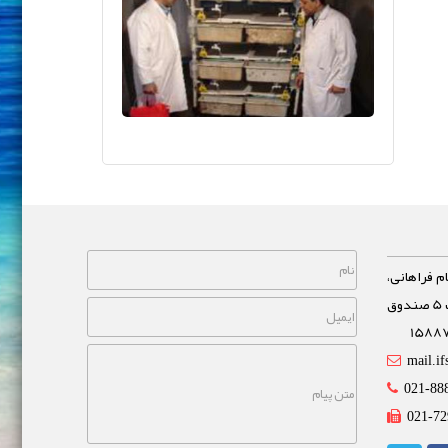
م فراهانی،
خیابان مشاهیر، نبش خیابان غفاری پلاک 5 صندوق
mail.if
021-88
021-72