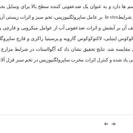
ها دارد و به عنوان یک ضدعفونی کننده سطح بالا برای وسایل بحران
مطالعه اثر تاثیر گذاری اکوااستات ساخت داخل کشور در شرایطIn vivo بر عامل ساپرولگنی
بر باکتری های استرپتوکوکوس اینیایی، لاکتوکوکوس گارویه و یرسینیا راکری و قارچ
مقایسه شد. نتایج تحقیق نشان داد که آگوااستات در شرایط مزارع 
ی یاد شده و کنترل اثرات مخرب ساپرولگنیوزیس در تخم سبز قزل آلای