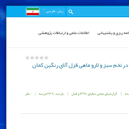
زبان
: فارسی
امه ریزی و پشتیبانی
اطلاعات علمی و ارتباطات پژوهشی
ان گزارش علمی: مطالعه اثر مقایسه‌ای آکوااستارت (Aqua Start) در تخم سبز و لارو ماهی قزل آلای رنگین کمان
ده
|
گزارشهای علمی سالهای 1398 و قبل
|
بازدید: 638 مرتبه
|
0 نظر