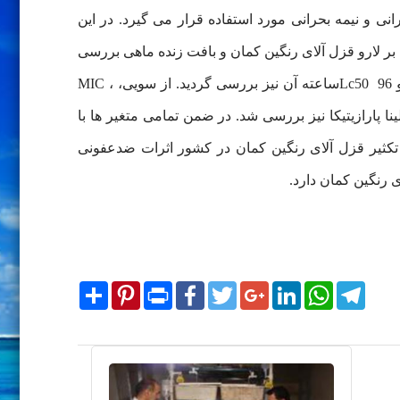
ی و نیمه بحرانی مورد استفاده قرار می گیرد. در این
وزیس، تخم سبز و اثرات زیستی آن بر لارو قزل آلای رنگین کمان و بافت زنده ماهی بررسی
شد و ضمن بررسی آثار آسیب شناسی غلظت های مختلف آن بر آبشش و اثرات ضدعفونی آب از عوامل میکروبی و قارچی و Lc50 96ساعته آن نیز بررسی گردید. از سویی، MIC ،
 ساپروگلینا پارازیتیکا نیز بررسی شد. در ضمن تمامی متغیر ها با
تکثیر قزل آلای رنگین کمان در کشور اثرات ضدعفونی
 رنگین کمان دارد.
Share
Pinterest
Print
Facebook
Twitter
Google+
LinkedIn
WhatsApp
Telegram