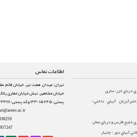
اطلاعات تماس
تهران، میدان هفت تیر، خیابان قائم مقا
ي درياي خزر-ساری
ايرآبزيان آبهاي داخلي-
پستی: 15745-133 و کد پستی: 1588733111
sri@areeo.ac.ir
838259
 خليج فارس و درياي عمان
957247
تي آبهاي دور - چابهار