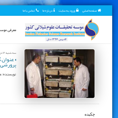
صفحه اصلی
ورود به سایت
درباره ما
تماس با ما
معرفی موس
سه شنبه 12 دی 1402
پرورشی
نویسنده: عل
چکیده