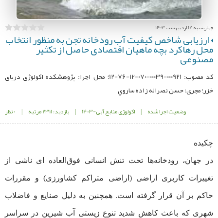
چهارشنبه 12 اردیبهشت 1403
ارزیابی شاخص کیفیت آب رودخانه تجن به منظور انتخاب
محل رهاکرد بچه ماهیان اقتصادی حاصل از تکثیر
مصنوعی
کد مصوب: 000921-00039-070-12-76-12؛ محل اجرا: پژوهشكده اکولوژی دریای
خزر؛ مجری: حسن نصراله زاده ساروي
وضعیت اجرا شده
|
اکولوژی منابع آبی-1403
|
بازدید: 2311 مرتبه
|
0 نظر
چکیده
در جهان، رودخانه‌ها تحت تنش انسانی فوق‌العاده ای ناشی از
تغییرات کاربری اراضی (اراضی متراکم کشاورزی) و مقررات
حاکم بر آن قرار گرفته است. همچنین به دلیل صنایع و فاضلاب
شهری که باعث کاهش شدید تنوع زیستی آب شیرین در سراسر