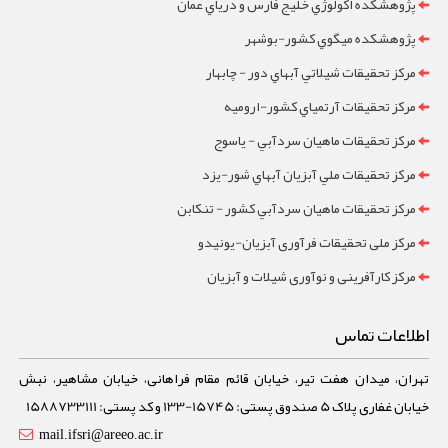
پژوهشکده اکولوژي خليج فارس و درياي عمان
پژوهشکده ميگوي کشور-بوشهر
مرکز تحقيقات شيلاتي آبهاي دور - چابهار
مرکز تحقيقات آرتمياي کشور-ارومیه
مرکز تحقيقات ماهيان سردآبي - ياسوج
مرکز تحقيقات ملي آبزيان آبهاي شور-یزد
مرکز تحقيقات ماهيان سردآبي کشور - تنکابن
مرکز ملی تحقیقات فرآوری آبزیان-یونیدو
مرکز کارآفرینی و نوآوری شیلات و آبزیان
اطلاعات تماس
تهران، میدان هفت تیر، خیابان قائم مقام فراهانی، خیابان مشاهیر، نبش
خیابان غفاری پلاک 5 صندوق پستی: 15745-133 و کد پستی: 1588733111
mail.ifsri@areeo.ac.ir