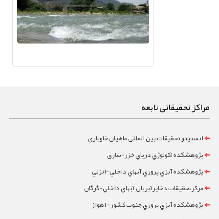
مراکز تحقیقاتی تابعه
انستیتو تحقیقات بین المللی ماهیان خاویاری
پژوهشکده اکولوژي درياي خزر-ساری
پژوهشکده آبزي پروري آبهاي داخلي-انزلي
مرکزتحقيقات ذخايرآبزيان آبهاي داخلي-گرگان
پژوهشکده آبزي پروري جنوب کشور- اهواز