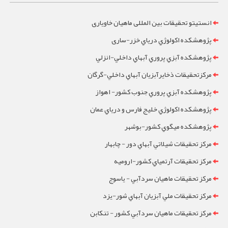
انستیتو تحقیقات بین المللی ماهیان خاویاری
پژوهشکده اکولوژي درياي خزر-ساری
پژوهشکده آبزي پروري آبهاي داخلي-انزلي
مرکزتحقيقات ذخايرآبزيان آبهاي داخلي-گرگان
پژوهشکده آبزي پروري جنوب کشور- اهواز
پژوهشکده اکولوژي خليج فارس و درياي عمان
پژوهشکده ميگوي کشور-بوشهر
مرکز تحقيقات شيلاتي آبهاي دور - چابهار
مرکز تحقيقات آرتمياي کشور-ارومیه
مرکز تحقيقات ماهيان سردآبي - ياسوج
مرکز تحقيقات ملي آبزيان آبهاي شور-یزد
مرکز تحقيقات ماهيان سردآبي کشور - تنکابن