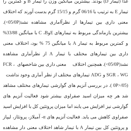
غذا (تیمار D) بودند. بیشترین میانگین وزن را تیمار B و کمترین را
تیمار E به ترتیب با 06/16 گرم و 15/15 گرم بدست آورند که اختلاف
معنی داری بین تیمارها از نظرآاماری مشاهده نشد(05/0P>).
بیشترین بازماندگی مربوط به تیمارهای EوC ،B با میانگین 33/88%
و کمترین مربوط به تیمار A با میانگین 75 % بود، اختلاف معنی
داری بین تیمارهای مختلف با تیمار A از نظرآماری مشاهده
نشد(05/0P>). همچنین اختلاف معنی داری بین شاخصهای FCR ،
SGR ، WG و ADG تیمارهای مختلف از نظر آماری وجود نداشت
(05/<0P ). در بررسی آنزیم های گوارشی تیمارهای مختلف مشاهد
شد هر چه میزان اسید صفراوی بیشتر شود فعالیت آنزیم های
گوارشی نیز افزایش می یابند اما میزان پروتئین کل با افزایش اسید
صفراوی کاهش می یابد. فعالیت آنزیم های α- آمیلاز، پروتئاز، لیپاز
و پروتئین کل بین تیمار A با تیمار شاهد اختلاف معنی دار مشاهده