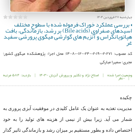
چهارشنبه 27 فروردین 1404
بررسی عملکرد خوراک فرموله شده با سطوح مختلف
اسیدهای صفراوی (Bile acids) بر رشد، بازماندگی، بافت
هپاتوپانکراس و آنزیم های گوارشی میگوی پرورشی سفید
غر
کد مصوب: 020271-02019-024-12-80-14؛ محل اجرا: پژوهشکده میگوی کشور؛
مجری: سمیرا مبارکی
وضعیت اجرا شده
|
اصلاح نژاد و تکثیر و پرورش آبزیان -1403
|
بازدید: 584 مرتبه
|
0 نظر
چکیده
مدیریت تغذیه به عنوان یک عامل کلیدی در موفقیت آبزی پروری به
شمار می آید. زیرا بیش از نیمی از هزینه های تولید را به خود
اختصاص داده و بطور مستقیم بر میزان رشد و بازماندگی تاثیر گذار