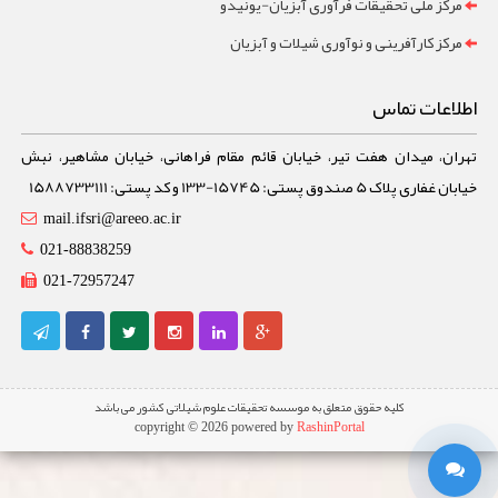
مرکز ملی تحقیقات فرآوری آبزیان-یونیدو
مرکز کارآفرینی و نوآوری شیلات و آبزیان
اطلاعات تماس
تهران، میدان هفت تیر، خیابان قائم مقام فراهانی، خیابان مشاهیر، نبش
خیابان غفاری پلاک 5 صندوق پستی: 15745-133 و کد پستی: 1588733111
mail.ifsri@areeo.ac.ir
021-88838259
021-72957247
کلیه حقوق متعلق به موسسه تحقیقات علوم شیلاتی کشور می باشد
copyright © 2026 powered by
RashinPortal