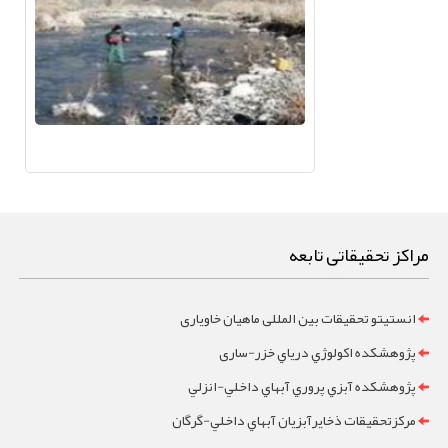
مراکز تحقیقاتی تابعه
انستیتو تحقیقات بین المللی ماهیان خاویاری
پژوهشکده اکولوژي درياي خزر-ساری
پژوهشکده آبزي پروري آبهاي داخلي-انزلي
مرکزتحقيقات ذخايرآبزيان آبهاي داخلي-گرگان