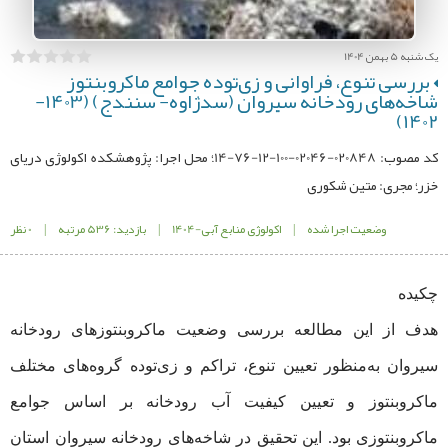
یک شنبه 5 بهمن 1404
بررسی تنوع، فراوانی و زی‌‌توده جوامع ماکروبنتوز
شاخه‌‌های رودخانه سیروان (سدژاوه- سنندج) (1403-
1402)
کد مصوب: 020848-02046-100-12-76-14؛ محل اجرا: پژوهشكده اکولوژی دریای
خزر؛ مجری: متین شکوری
وضعیت اجرا شده
|
اکولوژی منابع آبی-1404
|
بازدید: 536 مرتبه
|
0 نظر
چکیده
هدف از این مطالعه بررسی وضعیت ماکروبنتوزهای رودخانه
سیروان به‌‌منظور تعیین تنوع، تراکم و زی‌‌توده گروه‌‌های مختلف
ماکروبنتوز و تعیین کیفیت آب رودخانه بر اساس جوامع
ماکروبنتوزی بود. این تحقیق در شاخه‌‌های رودخانه سیروان استان