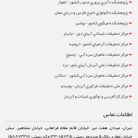
پژوهشکده آبزي پروري جنوب کشور- اهواز
پژوهشکده اکولوژي خليج فارس و درياي عمان
پژوهشکده ميگوي کشور-بوشهر
مرکز تحقيقات شيلاتي آبهاي دور - چابهار
مرکز تحقيقات آرتمياي کشور-ارومیه
مرکز تحقيقات ماهيان سردآبي - ياسوج
مرکز تحقيقات ملي آبزيان آبهاي شور-یزد
مرکز تحقيقات ماهيان سردآبي کشور - تنکابن
مرکز ملی تحقیقات فرآوری آبزیان-یونیدو
مرکز کارآفرینی و نوآوری شیلات و آبزیان
اطلاعات تماس
تهران، میدان هفت تیر، خیابان قائم مقام فراهانی، خیابان مشاهیر، نبش
خیابان غفاری پلاک 5 صندوق پستی: 15745-133 و کد پستی: 1588733111