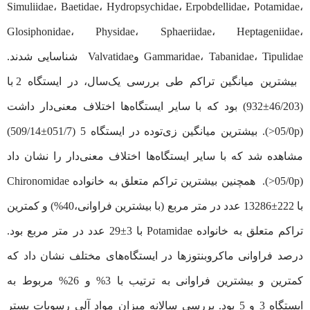
Simuliidae، Baetidae، Hydropsychidae، Erpobdellidae، Potamidae،
Glosiphonidae، Physidae، Sphaeriidae، Heptageniidae،
Gammaridae، Tabanidae، Tipulidae وValvatidae شناسایی شدند.
بیشترین میانگین تراکم طی بررسی یک‌‌سال، در ایستگاه 2 با
(46/203±932) بود که با سایر ایستگاه‌‌ها اختلاف معنی‌‌دار داشت
(05/0p<). بیشترین میانگین زی‌‌توده در ایستگاه 5 (051/7±509/14)
مشاهده شد که با سایر ایستگاه‌‌ها اختلاف معنی‌‌دار را نشان داد
(05/0p<). همچنین بیشترین تراکم متعلق به خانواده Chironomidae
با 222±13286 عدد در متر مربع (با بیشترین فراوانی،40%) و کمترین
تراکم متعلق به خانواده Potamidae با 3±29 عدد در متر مربع بود.
درصد فراوانی ماکروبنتوزها در ایستگاه‌‌های مختلف نشان داد که
کمترین و بیشترین فراوانی به ترتیب با 3% و 26% مربوط به
ایستگاه 3 و 5 بود. بررسی سالانه میزان مواد آلی رسوبات بستر