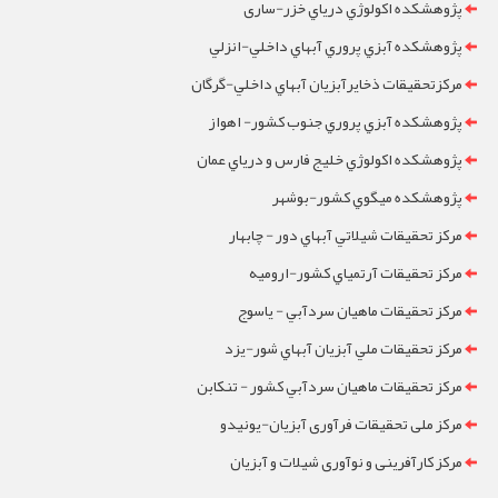
پژوهشکده اکولوژي درياي خزر-ساری
پژوهشکده آبزي پروري آبهاي داخلي-انزلي
مرکزتحقيقات ذخايرآبزيان آبهاي داخلي-گرگان
پژوهشکده آبزي پروري جنوب کشور- اهواز
پژوهشکده اکولوژي خليج فارس و درياي عمان
پژوهشکده ميگوي کشور-بوشهر
مرکز تحقيقات شيلاتي آبهاي دور - چابهار
مرکز تحقيقات آرتمياي کشور-ارومیه
مرکز تحقيقات ماهيان سردآبي - ياسوج
مرکز تحقيقات ملي آبزيان آبهاي شور-یزد
مرکز تحقيقات ماهيان سردآبي کشور - تنکابن
مرکز ملی تحقیقات فرآوری آبزیان-یونیدو
مرکز کارآفرینی و نوآوری شیلات و آبزیان