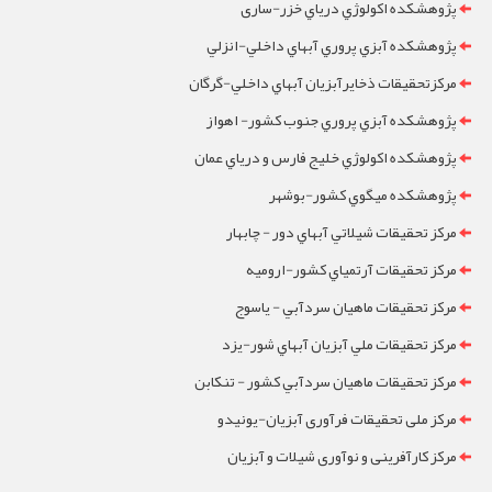
پژوهشکده اکولوژي درياي خزر-ساری
پژوهشکده آبزي پروري آبهاي داخلي-انزلي
مرکزتحقيقات ذخايرآبزيان آبهاي داخلي-گرگان
پژوهشکده آبزي پروري جنوب کشور- اهواز
پژوهشکده اکولوژي خليج فارس و درياي عمان
پژوهشکده ميگوي کشور-بوشهر
مرکز تحقيقات شيلاتي آبهاي دور - چابهار
مرکز تحقيقات آرتمياي کشور-ارومیه
مرکز تحقيقات ماهيان سردآبي - ياسوج
مرکز تحقيقات ملي آبزيان آبهاي شور-یزد
مرکز تحقيقات ماهيان سردآبي کشور - تنکابن
مرکز ملی تحقیقات فرآوری آبزیان-یونیدو
مرکز کارآفرینی و نوآوری شیلات و آبزیان