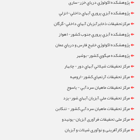
پژوهشکده اکولوژي درياي خزر-ساری
پژوهشکده آبزي پروري آبهاي داخلي-انزلي
مرکزتحقيقات ذخايرآبزيان آبهاي داخلي-گرگان
پژوهشکده آبزي پروري جنوب کشور- اهواز
پژوهشکده اکولوژي خليج فارس و درياي عمان
پژوهشکده ميگوي کشور-بوشهر
مرکز تحقيقات شيلاتي آبهاي دور - چابهار
مرکز تحقيقات آرتمياي کشور-ارومیه
مرکز تحقيقات ماهيان سردآبي - ياسوج
مرکز تحقيقات ملي آبزيان آبهاي شور-یزد
مرکز تحقيقات ماهيان سردآبي کشور - تنکابن
مرکز ملی تحقیقات فرآوری آبزیان-یونیدو
مرکز کارآفرینی و نوآوری شیلات و آبزیان