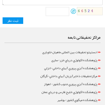
مراکز تحقیقاتی تابعه
انستیتو تحقیقات بین المللی ماهیان خاویاری
پژوهشکده اکولوژي درياي خزر-ساری
پژوهشکده آبزي پروري آبهاي داخلي-انزلي
مرکزتحقيقات ذخايرآبزيان آبهاي داخلي-گرگان
پژوهشکده آبزي پروري جنوب کشور- اهواز
پژوهشکده اکولوژي خليج فارس و درياي عمان
پژوهشکده ميگوي کشور-بوشهر