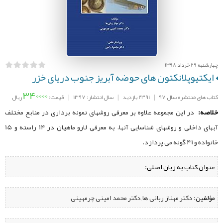
چهارشنبه 29 خرداد 1398
ایکتیوپلانکتون ‌های حوضه آبریز جنوب دریای خزر
340000
کتاب های منتشره سال 97
|
2391 بازدید
|
سال انتشار: 1397
|
قیمت:
ریال
خلاصه:
در این مجموعه علاوه بر معرفی روشهای نمونه‌ برداری در منابع مختلف
آبهای داخلی و روشهای شناسایی آنها، به معرفی لارو ماهیان در 14 راسته و 15
خانواده و 41 گونه می پردازد.
عنوان کتاب به زبان اصلی:
مؤلفین:
‌ دکتر مهناز ربانی ها ,دکتر محمد امینی چرمهینی