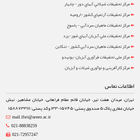
مرکز تحقيقات شيلاتي آبهاي دور - چابهار
مرکز تحقيقات آرتمياي کشور-ارومیه
مرکز تحقيقات ماهيان سردآبي - ياسوج
مرکز تحقيقات ملي آبزيان آبهاي شور-یزد
مرکز تحقيقات ماهيان سردآبي کشور - تنکابن
مرکز ملی تحقیقات فرآوری آبزیان-یونیدو
مرکز کارآفرینی و نوآوری شیلات و آبزیان
اطلاعات تماس
تهران، میدان هفت تیر، خیابان قائم مقام فراهانی، خیابان مشاهیر، نبش
خیابان غفاری پلاک 5 صندوق پستی: 15745-133 و کد پستی: 1588733111
mail.ifsri@areeo.ac.ir
021-88838259
021-72957247