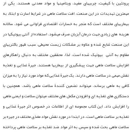
پروتئین با کیفیت، چربیهای مفید، ویتامینها و مواد معدنی هستند. یکی از
مهمترین تهدیدات در این صنعت، افت سلامت ماهی در شرایط اسارت و ابتلاء به
بیماریهای مختلف است که منجر به خسارات اقتصادی فراوانی می شود. سالانه
هزینه های زیادی جهت درمان آبزیان صرف میشود. استفاده از آنتی ‌بیوتیکها در
این صنعت شایع شده و علاوه بر مشکلات زیست محیطی، سبب ظهور باکتریهای
مقاوم به آنتی بیوتیک شده است. لذا، محققین مختلف به دنبال راهکارهای
افزایش سلامت ماهی جهت پیشگیری از بیماریها هستند. جیرۀ غذایی و تغذیه
نقش مهمی در سلامت ماهی دارند. یک جیرۀ غذایی که مواد مورد نیاز را به میزان
کافی به ماهی برساند، میتواند تضمین کنندۀ سلامت ماهی باشد. همچنین با
دستکاری های تغذیه ای و افزودن مکمل های مختلف میتوان سلامت و ایمنی ماهی
را افزایش داد. این کتاب مجموعه ای از اطلاعات در خصوص اثر جیرۀ غذایی و
تغذیه بر سلامت ماهی است. در ابتدا در مورد نقش مواد مغذی مختلف در جیره بر
سلامت ماهی بحث شده و سپس به اثر مواد ضد تغذیه بر سلامت ماهی پرداخته