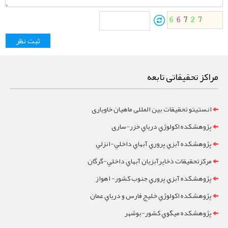
مراکز تحقیقاتی تابعه
انستیتو تحقیقات بین المللی ماهیان خاویاری
پژوهشکده اکولوژي درياي خزر-ساری
پژوهشکده آبزي پروري آبهاي داخلي-انزلي
مرکزتحقيقات ذخايرآبزيان آبهاي داخلي-گرگان
پژوهشکده آبزي پروري جنوب کشور- اهواز
پژوهشکده اکولوژي خليج فارس و درياي عمان
پژوهشکده ميگوي کشور-بوشهر