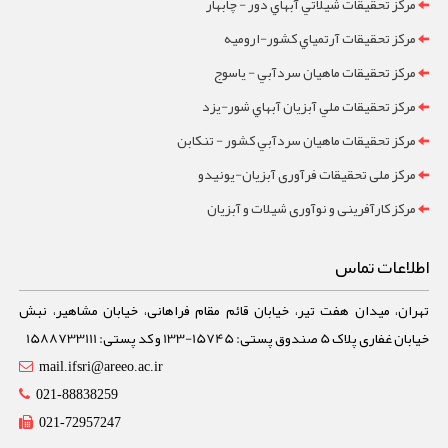
مرکز تحقيقات شيلاتي آبهاي دور - چابهار
مرکز تحقيقات آرتمياي کشور-ارومیه
مرکز تحقيقات ماهيان سردآبي - ياسوج
مرکز تحقيقات ملي آبزيان آبهاي شور-یزد
مرکز تحقيقات ماهيان سردآبي کشور - تنکابن
مرکز ملی تحقیقات فرآوری آبزیان-یونیدو
مرکز کارآفرینی و نوآوری شیلات و آبزیان
اطلاعات تماس
تهران، میدان هفت تیر، خیابان قائم مقام فراهانی، خیابان مشاهیر، نبش
خیابان غفاری پلاک 5 صندوق پستی: 15745-133 و کد پستی: 1588733111
mail.ifsri@areeo.ac.ir
021-88838259
021-72957247