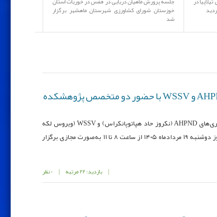
یلاپیا در
جلسه پرورش ماهیان دریایی در قفس در خوریات استان
ردید
خوزستان شورای کشاورزی شهرستان ماهشهر برگزار
شد
برگزاری وبینار تخصصی AHPND و WSSV با حضور دو متخصص پژوهشکده
سومین وبینار تخصصی با محوریت بیماری‌های AHPND (نکروز حاد هپاتوپانکراس) و WSSV (ویروس لکه
سفید) در مزارع پرورش میگو ایران، روز دوشنبه ۱۹ مردادماه ۱۴۰۵ از ساعت ۸ تا ۱۱ به‌صورت مجازی برگزار
|
بازدید: 22 مرتبه
|
0 نظر