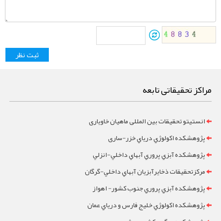
مراکز تحقیقاتی تابعه
انستیتو تحقیقات بین المللی ماهیان خاویاری
پژوهشکده اکولوژي درياي خزر-ساری
پژوهشکده آبزي پروري آبهاي داخلي-انزلي
مرکزتحقيقات ذخايرآبزيان آبهاي داخلي-گرگان
پژوهشکده آبزي پروري جنوب کشور- اهواز
پژوهشکده اکولوژي خليج فارس و درياي عمان