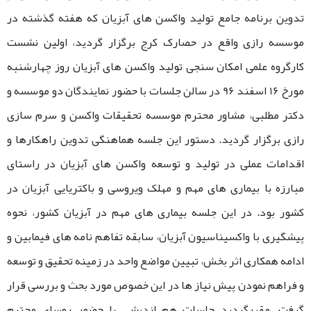
تدوین برنامه جامع تولید واکسن های آبزیان که هفته گذشته در
موسسه رازی واقع در حصارک کرج برگزار گردید، اولین نشست
کارگروه علمی امکان سنجی تولید واکسن های آبزیان روز چهارشنبه
مورخ 16 اسفند 96 در سالن جلسات با حضور نمایندگان دو موسسه و
دکتر مطلبی، مشاور محترم موسسه تحقیقات واکسن و سرم سازی
رازی برگزار گردید. دستور این جلسه هماهنگی تدوین راهکارها و
اقدامات عملی در تولید و توسعه واکسن های آبزیان در راستای
مبارزه با بیماری های مهم و مهلک ویروسی و باکتریایی آبزیان در
کشور بود. در این جلسه بیماری های مهم در آبزیان کشور، نحوه
پیشگیری با واکسیناسیون آبزیان، سابقه تفاهم نامه های فیمابین و
ادامه همکاری اثر بخش، تبیین مواضع واحد در زمینه تحقیق و توسعه
و فراهم نمودن پیش نیاز ها در این خصوص مورد بحث و بررسی قرار
گرفت. مقررگردید جلسات هم اندیشی با حضور روسای محترم