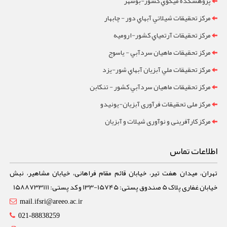
پژوهشکده ميگوي کشور-بوشهر
مرکز تحقيقات شيلاتي آبهاي دور - چابهار
مرکز تحقيقات آرتمياي کشور-ارومیه
مرکز تحقيقات ماهيان سردآبي - ياسوج
مرکز تحقيقات ملي آبزيان آبهاي شور-یزد
مرکز تحقيقات ماهيان سردآبي کشور - تنکابن
مرکز ملی تحقیقات فرآوری آبزیان-یونیدو
مرکز کارآفرینی و نوآوری شیلات و آبزیان
اطلاعات تماس
تهران، میدان هفت تیر، خیابان قائم مقام فراهانی، خیابان مشاهیر، نبش
خیابان غفاری پلاک 5 صندوق پستی: 15745-133 و کد پستی: 1588733111
mail.ifsri@areeo.ac.ir
021-88838259