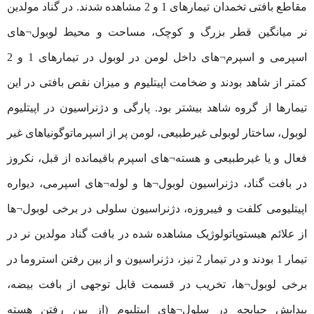
مقاطع بافتی تخمدان تیمارهای 1 و 2 مشاهده شدند. در گناد مولدین
نر میانگین قطر بزرگ و کوچک، مساحت و محیط لوبول¬های
اسپرمی و اسپرم¬های داخل لومن در لوبول در تیمارهای 1 و 2
کمتر از شاهد بودند و ضخامت اپیتلیوم و میزان نقص بافتی در این
تیمارها از گروه شاهد بیشتر بود. پارگی و دژنراسیون در اپیتلیوم
لوبول، ساختار لوبولی غیرطبیعی، لومن پر از اسپرماتوگونیاهای غیر
فعال و یا غیرطبیعی و هسته¬های اسپرم باقیمانده از قبل، نکروز
در بافت گناد، دژنراسیون لوبول¬ها و لوله¬های اسپرمی، دیواره
اپیتلیومی کلفت و فیبروزه، دژنراسیون سلولی در برخی لوبول¬ها
از علائم هیستوپاتولوژیک مشاهده شده در بافت گناد مولدین نر در
تیمار 1 بودند و در تیمار 2 نیز، دژنراسیون و از بین رفتن استروما در
برخی لوبول¬ها، تخریب در قسمت قابل توجهی از بافت بیضه،
پیدایش حبابچه در سلول¬های اپیتلیوم (از بین رفتن هسته