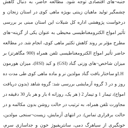
جنبه¬های اقتصادی توجه شود. مطالعه حاضر، به دنبال کاهش
چشمگیر تولید ماهیان زینتی بویژه ماهی کوی در استان زنجان و
درخواست پژوهشی اداره کل شیلات این استان مبنی بر بررسی
تأثیر امواج الکترومغناطیسی محیطی به عنوان یکی از گزینه¬های
مطرح مؤثر بر روند کاهش تکثیر ماهی کوی، انجام شد. در مطالعه
حاضر تأثیر امواج الکترومغناطیسی تلفن همراه (900 مگاهرتز) بر
میزان شاخص¬های وزنی گناد (GSI) و کبد (HSI)، میزان هورمون
LHو ساختار بافت گناد مولدین نر و ماده ماهی کوی طی مدت ده
روز و در 3 گروه آزمایشی بررسی شد: گروه شاهد (بدون دریافت
امواج)، تیمار 1 و تیمار 2 ( هر یک، روزانه 4 بار و هر بار 30 دقيقه در
مجاورت تلفن همراه، به ترتیب در حالت روشن بدون مكالمه و در
حالت برقراری تماس). در انتهای آزمایش، زیست¬سنجی مولدین،
خونگیری از سیاهرگ دمی، سانتریفیوژ خون و جداسازی سرم،