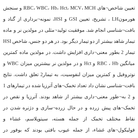
تعیین شاخص¬های RBC، WBC، Hb، Hct، MCV، MCH و سنجش
هورمونLH ، تشریح، تعیین GSI و HSI، نمونه¬برداری از گناد و
بافت¬شناسی انجام شد. موفقیت تولید¬مثلی در مولدین نر و ماده
تیمار شاهد بیشتر از دو تیمار دیگر بود. در هر دو جنس، شاخص HSI
تیمار 2 بطور معنی¬داری افزایش داشت. در مولدین ماده کمترین
میانگین RBC ، Hb و Hct و در مولدین نر بیشترین میزان WBC و
نوتروفیل و کمترین میزان لنفوسیت، به تیمار2 تعلق داشت. نتایج
بافت¬شناسی نشان داد تعداد تخمک¬های آترزیا شده در تیمارهای 1
و 2 به¬طور معنی¬داری بیشتر از شاهد بودند. آترزیا و نقص در
تخمک¬های پیش زرده و در حال زرده¬سازی و دژنره شدن در
نقاط مختلف تخمک از جمله هسته، سیتوپلاسم، غشاء و
فولیکول¬های غشاء، از جمله عیوب بافتی بودند که بوفور در