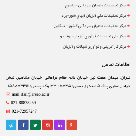
مرکز تحقيقات ماهيان سردآبي - ياسوج
مرکز تحقيقات ملي آبزيان آبهاي شور-یزد
مرکز تحقيقات ماهيان سردآبي کشور - تنکابن
مرکز ملی تحقیقات فرآوری آبزیان-یونیدو
مرکز کارآفرینی و نوآوری شیلات و آبزیان
اطلاعات تماس
تهران، میدان هفت تیر، خیابان قائم مقام فراهانی، خیابان مشاهیر، نبش
خیابان غفاری پلاک 5 صندوق پستی: 15745-133 و کد پستی: 1588733111
mail.ifsri@areeo.ac.ir
021-88838259
021-72957247