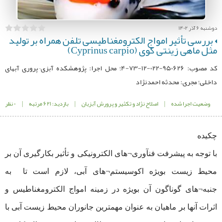
دوشنبه 6 آذر 1402
بررسی تأثیر امواج الکترومغناطیسی تلفن همراه بر تولید
مثل ماهی زینتی کوی (Cyprinus carpio)
کد مصوب: 950626-022-12-73-4؛ محل اجرا: پژوهشکده آبزی¬پروری آبهای
داخلی؛ مجری: محدثه احمدنژاد
وضعیت اجرا شده
|
اصلاح نژاد و تکثیر و پرورش آبزیان
|
بازدید: 621 مرتبه
|
0 نظر
چکیده
با توجه به پیشرفت فنآوری¬های الکترونیکی و تأثیر بکارگیری آن بر
محیط زیست بویژه اکوسیستم¬های آبی، لازم است تا به
جنبه¬های گوناگون آن بویژه در زمینه امواج الکترومغناطیس و
اثرات آنها بر ماهیان به عنوان مهمترین جانوران محیط زیست آبی با