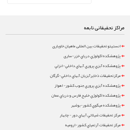
مراکز تحقیقاتی تابعه
انستیتو تحقیقات بین المللی ماهیان خاویاری
پژوهشکده اکولوژي درياي خزر-ساری
پژوهشکده آبزي پروري آبهاي داخلي-انزلي
مرکزتحقيقات ذخايرآبزيان آبهاي داخلي-گرگان
پژوهشکده آبزي پروري جنوب کشور- اهواز
پژوهشکده اکولوژي خليج فارس و درياي عمان
پژوهشکده ميگوي کشور-بوشهر
مرکز تحقيقات شيلاتي آبهاي دور - چابهار
مرکز تحقيقات آرتمياي کشور-ارومیه