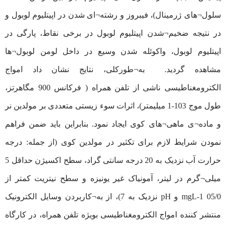
سلول¬های ژرمینال)، فیبروز و رشته¬ای شدن در اپیتلیوم لوبول و
در نتیجه ضخیم¬شدن اپیتلیوم لوبول در برخی نقاط، پارگی در
اپیتلیوم لوبول، واکوئله شدن وسیع در داخل لومن لوبول¬ها
مشاهده گردید. به¬طورکلی، نتایج نشان داد امواج
الکترومغناطیسی ناشی از تلفن همراه ( فرکانس 900 مگاهرتز،
طول موج 103-1 میلیمتر)، اثرات سوء زیستی متعددی بر مولدین نر
و ماده¬ی ماهی¬های کوی ایجاد نمود. بنابراین باید ضمن فراهم
نمودن شرایط لازم برای تکثیر در مولدین کوی (از جمله: درجه
حرارت آب نزدیک به 20 درجه سانتی گراد، سطح اکسیژن حداقل 5
میلی¬گرم در لیتر، آمونیاک غیر یونیزه و سطح نیتریت کمتر از
mgL-1 05/0 و pH نزدیک به 7)، از به¬کاربردن وسایل الکترونیک
منتشر کننده امواج الکترومغناطیسی بویژه تلفن همراه، در کارگاه