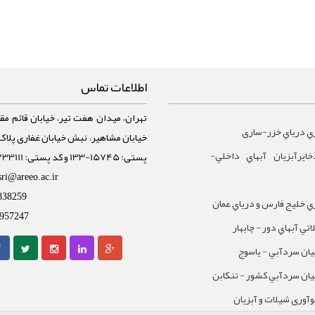
اطلاعات تماس
تهران، میدان هفت تیر، خیابان قائم مقا
ي درياي خزر-ساری
ايرآبزيان آبهاي داخلي-
پستی: 15745-133 و کد پستی: 1588733111
sri@areeo.ac.ir
838259
 خليج فارس و درياي عمان
957247
تي آبهاي دور - چابهار
يان سردآبي - ياسوج
يان سردآبي کشور - تنکابن
نوآوری شیلات و آبزیان