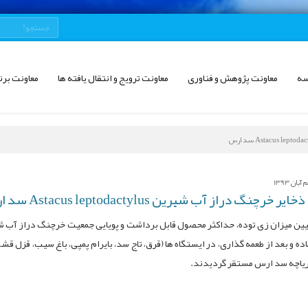
سه
معاونت پژوهش و فناوری
معاونت ترویج و انتقال یافته ها
معاونت برن
ن 1393
 خرچنگ دراز آب شیرین Astacus leptodactylus سد ارس