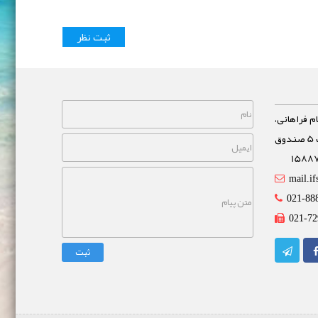
م فراهانی،
خیابان مشاهیر، نبش خیابان غفاری پلاک 5 صندوق
mail.if
021-88
021-72
ثبت