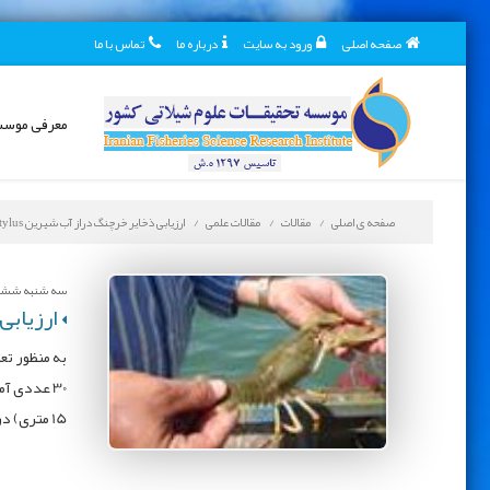
صفحه اصلی
ورود به سایت
درباره ما
تماس با ما
معرفی موس
صفحه ی اصلی
مقالات
مقالات علمی
ارزیابی ذخایر خرچنگ دراز آب شیرین Astacus leptodactylus سد ارس
سه شنبه ششم آبا
ارزیابی ذخایر
15 متری) دریاچه سد ارس مستقر گردیدند.