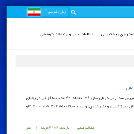
زبان
: فارسی
امه ریزی و پشتیبانی
اطلاعات علمی و ارتباطات پژوهشی
به منظور تعیین میزان زی توده، حداکثر محصول قابل برداشت و پویایی جمعیت خرچنگ دراز آب شیرین سد ارس در طی سال 1391، تعداد 420 عدد تله فونلی در رجهای
30 عددی آماده و بعد از طعمه گذاری، در ایستگاه ها (قرق، تاج سد، بایرام پمپی، باغ سیب، قزل قشلاق، پمپاژ شیبلو و قنبر کندی) و اعماق مختلف (2.5 ، 5، 7.5 ، 10 ، 12.5و
مقالات علمی
|
بازدید: 4484 مرتبه
|
0 نظر