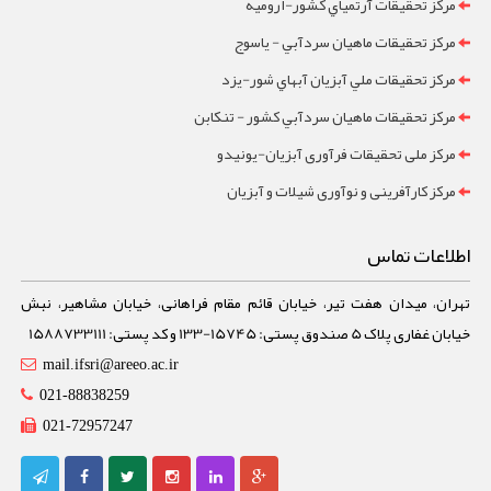
مرکز تحقيقات آرتمياي کشور-ارومیه
مرکز تحقيقات ماهيان سردآبي - ياسوج
مرکز تحقيقات ملي آبزيان آبهاي شور-یزد
مرکز تحقيقات ماهيان سردآبي کشور - تنکابن
مرکز ملی تحقیقات فرآوری آبزیان-یونیدو
مرکز کارآفرینی و نوآوری شیلات و آبزیان
اطلاعات تماس
تهران، میدان هفت تیر، خیابان قائم مقام فراهانی، خیابان مشاهیر، نبش
خیابان غفاری پلاک 5 صندوق پستی: 15745-133 و کد پستی: 1588733111
mail.ifsri@areeo.ac.ir
021-88838259
021-72957247