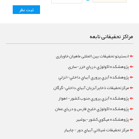
مراکز تحقیقاتی تابعه
انستیتو تحقیقات بین المللی ماهیان خاویاری
پژوهشکده اکولوژي درياي خزر-ساری
پژوهشکده آبزي پروري آبهاي داخلي-انزلي
مرکزتحقيقات ذخايرآبزيان آبهاي داخلي-گرگان
پژوهشکده آبزي پروري جنوب کشور- اهواز
پژوهشکده اکولوژي خليج فارس و درياي عمان
پژوهشکده ميگوي کشور-بوشهر
مرکز تحقيقات شيلاتي آبهاي دور - چابهار