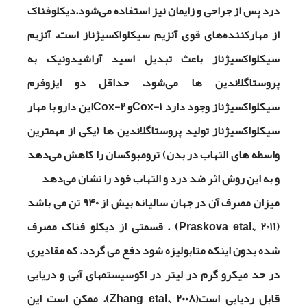
درد پس از جراحی و زایمان نیز استفاده می‌شود.دیکلوفناک
از مهارکننده‌های قوی آنزیم سیکلواکسیژناز است. آنزیم
سیکلواکسیژناز باعث تبدیل اسید آراشیدونیک به
پروستاگلاندین ها می‌شود. حداقل دو ایزوفرم
سیکلواکسیژناز وجود دارد
Cox-1
و
Cox-2
این دارو با مهار
سیکلواکسیژناز تولید پروستاگلاندین ها (یکی از مهمترین
واسطه های التهاب در بدن) ترومبوکسان را کاهش می‌دهد
و به این روش اثر ضد درد و التهاب خود را نشان می‌دهد
میزان مصرف آن در جهان سالیانه بیش از 940 تن می باشد
(
Praskova etal., 2011
) . قسمتی از دیکلو فناک مصرف
شده بدون اینکه متابولیزه شود دفع می گردد. که مقادیری
در حد میکرو گرم در لیتر در اکوسیستمهای آبی و دریایی
قابل ردیابی است(
Zhang etal., 2008
). ممکن است این