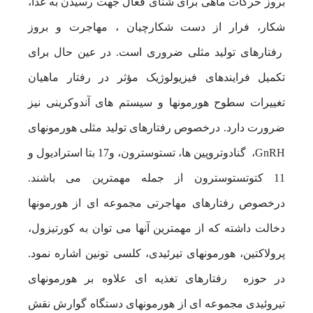
بروز حرکات ماهی برای شنای فعال جهت رسیدن به غذا،
شکار، فرار از دست شکارچیان ، مهاجرت و بروز
رفتارهای تولید مثلی ضروری است. در عین حال برای
تکمیل فرایندهای فیزیولوژیک مؤثر در رفتار ماهیان
تغییرات سطوح هورمونها و سیستم های آندوکرینی نیز
ضرورت دارد. درخصوص رفتارهای تولید مثلی هورمونهای
GnRH، گنادوتروپین ها، تستوسترون، و17 بتا استرادیول و
11 کتوتستوسترون از جمله مهمترین می باشند.
درخصوص رفتارهای مهاجرتی مجموعه ای از هورمونها
دخالت داشته که از مهمترین آنها می توان به کورتیزول،
پرولاکتین، هورمونهای تیرئیدی، کلسی تونین اشاره نمود.
در حوزه رفتارهای تغذیه ای علاوه بر هورمونهای
تیروئیدی مجموعه ای از هورمونهای دستگاه گوارش نقش