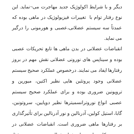
دیگر و با شرایط اکولوژیک جدید مهاجرت می¬نماید. این
نوع رفتار توام با تغییرات فیزیولوژیک در ماهی بوده که
عمدتاً سه سیستم عضلانی،عصبی و هورمونی را درگیر
می نماید.
انقباضات عضلانی در بدن ماهی ها تابع تحریکات عصبی
بوده و سیناپس های نورونی عضلانی نقش مهم در بروز
رفتارها ایفاد می نمایند. درخصوص عملکرد صحیح سیستم
عضلانی وجود پروتئین هایی نظیر اکتین، میورین و
تروپونین ضروری بوده و برای عملکرد صحیح سیستم
عصبی انواع نوروترانسمیترها نظیر دوپایین، سروتونین،
گابا، استیل کولین، آدرنالین و نور آدرنالین برای تأثیرگذاری
بر رفتارها ماهی ضروری است. انقباضات عضلانی در