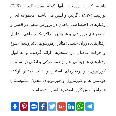
داشته که از مهمترین آنها کوله سیستوکینین (CcK)
نورپپتید (NPy) ، گرلین و لپتین می باشند. مجموعه ای از
رفتارهای اختصاصی ماهیان در پرورش ماهی در قفس و
استخرهای پرورشی و همچنین مراکز تکثیر ماهی شامل
رفتارهای دوران جنینی (متأثر ازهورمونهای تیروئیدی) بلوغ
و حرکت ماهیان در استخرها، ارائه گردیده و به انواع
رفتارهای همزیستی اهم از همسفرگی و انگلی (وابسته به
کورتیزول) و رفتارهای استتار و تقلید (متأثر ازکاته
کولامین ها و کورتیزول و هورمونهای محرک ملانوسیتی)
همراه با نقش کروماتوفورها اشاره شده است.
Share
Pinterest
Print
Facebook
Twitter
Google+
LinkedIn
WhatsApp
Telegram