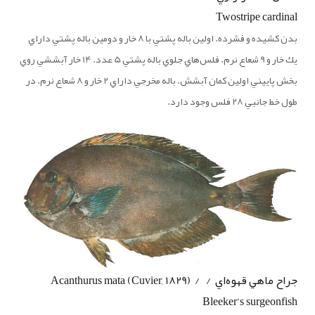
Twostripe cardinal
بدن كشيده و فشرده. اولين باله پشتي با 8 خار و دومين باله پشتي داراي
يك خار و 9 شعاع نرم. فلس‌هاي جلوي باله پشتي 5 عدد. 14 خار آبششي روي
بخش پاييني اولين كمان آبشش. باله مخرجي داراي 2 خار و 8 شعاع نرم. در
طول خط جانبي 28 فلس وجود دارد.
جراح ماهي قهوه‌اي / Acanthurus mata (Cuvier, 1829) /
Bleeker’s surgeonfish