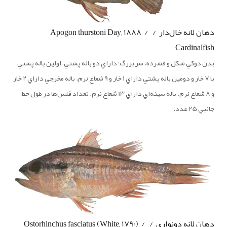
دهان لانه خال‌دار / Apogon thurstoni Day, 1888 /
Cardinalfish
بدن دوكي شكل و فشرده. سر بزرگ؛ داراي دو باله پشتي، اولين باله پشتي
با 7 خار و دومين باله پشتي داراي 1 خار و 9 شعاع نرم. باله مخرجي داراي 2 خار
و 8 شعاع نرم. باله سينه‌اي داراي 13 شعاع نرم. تعداد فلس‌ها در طول خط
جانبي 25 عدد.
دهان لانه دونواري / Ostorhinchus fasciatus (White, 1790) /