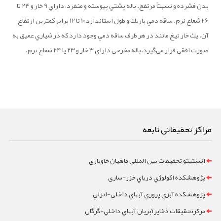
بدن فشرده و نسبتاً مرتفع. باله پشتي پيوسته و منفرد، داراي 9 خار و 24 تا
26 شعاع نرم. ساقه دمي باريك و طول استاندارد 10 تا 12 برابر كمترين ارتفاع
آن. يك خار تيغ مانند در هر طرف ساقه دمي وجود دارد كه در شياري عميق به
صورت افقي قرار مي‌گيرد.باله مخرجي داراي 3 خار و 23 يا 24 شعاع نرم.
مراکز تحقیقاتی تابعه
انستیتو تحقیقات بین المللی ماهیان خاویاری
پژوهشکده اکولوژي درياي خزر-ساری
پژوهشکده آبزي پروري آبهاي داخلي-انزلي
مرکزتحقيقات ذخايرآبزيان آبهاي داخلي-گرگان