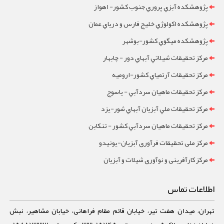
پژوهشکده آبزي پروري جنوب کشور- اهواز
پژوهشکده اکولوژي خليج فارس و درياي عمان
پژوهشکده ميگوي کشور-بوشهر
مرکز تحقيقات شيلاتي آبهاي دور - چابهار
مرکز تحقيقات آرتمياي کشور-ارومیه
مرکز تحقيقات ماهيان سردآبي - ياسوج
مرکز تحقيقات ملي آبزيان آبهاي شور-یزد
مرکز تحقيقات ماهيان سردآبي کشور - تنکابن
مرکز ملی تحقیقات فرآوری آبزیان-یونیدو
مرکز کارآفرینی و نوآوری شیلات و آبزیان
اطلاعات تماس
تهران، میدان هفت تیر، خیابان قائم مقام فراهانی، خیابان مشاهیر، نبش