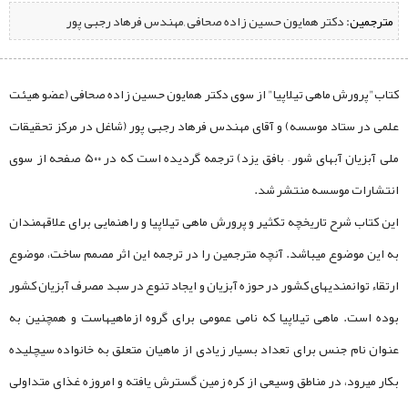
مترجمین:
‌ دکتر همایون حسین زاده صحافی ,مهندس فرهاد رجبی پور
کتاب"پرورش ماهی تیلاپیا" از سوی دکتر همایون حسین زاده صحافی (عضو هیئت
علمی در ستاد موسسه) و آقای مهندس فرهاد رجبی پور (شاغل در مرکز تحقیقات
ملی آبزیان آبهای شور – بافق یزد) ترجمه گردیده است که در ۵۰۰ صفحه از سوی
انتشارات موسسه منتشر شد.
این کتاب شرح تاریخچه تکثیر و پرورش ماهی تیلاپیا و راهنمایی برای علاقه­مندان
به این موضوع می­باشد. آنچه مترجمین را در ترجمه این اثر مصمم ساخت، موضوع
ارتقاء توانمندی­های کشور در حوزه آبزیان و ایجاد تنوع در سبد مصرف آبزیان کشور
بوده است. ماهی تیلاپیا که نامی عمومی برای گروه ازماهی­هاست و همچنین به
عنوان نام جنس برای تعداد بسیار زیادی از ماهیان متعلق به خانواده سیچلیده
بکار می­رود، در مناطق وسیعی از کره زمین گسترش یافته و امروزه غذای متداولی