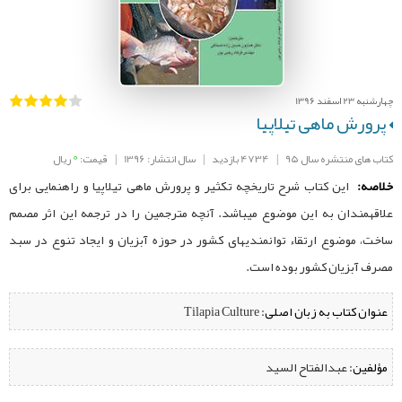
چهارشنبه 23 اسفند 1396
پرورش ماهی تیلاپیا
0
کتاب های منتشره سال 95
|
4734 بازدید
|
سال انتشار: 1396
|
قیمت:
ریال
خلاصه:
این کتاب شرح تاریخچه تکثیر و پرورش ماهی تیلاپیا و راهنمایی برای
علاقه­مندان به این موضوع می­باشد. آنچه مترجمین را در ترجمه این اثر مصمم
ساخت، موضوع ارتقاء توانمندی­های کشور در حوزه آبزیان و ایجاد تنوع در سبد
مصرف آبزیان کشور بوده است.
عنوان کتاب به زبان اصلی:
Tilapia Culture
مؤلفین:
‌ عبدالفتاح السید