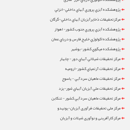
پژوهشکده آبزي پروري آبهاي داخلي-انزلي
مرکزتحقيقات ذخايرآبزيان آبهاي داخلي-گرگان
پژوهشکده آبزي پروري جنوب کشور- اهواز
پژوهشکده اکولوژي خليج فارس و درياي عمان
پژوهشکده ميگوي کشور-بوشهر
مرکز تحقيقات شيلاتي آبهاي دور - چابهار
مرکز تحقيقات آرتمياي کشور-ارومیه
مرکز تحقيقات ماهيان سردآبي - ياسوج
مرکز تحقيقات ملي آبزيان آبهاي شور-یزد
مرکز تحقيقات ماهيان سردآبي کشور - تنکابن
مرکز ملی تحقیقات فرآوری آبزیان-یونیدو
مرکز کارآفرینی و نوآوری شیلات و آبزیان