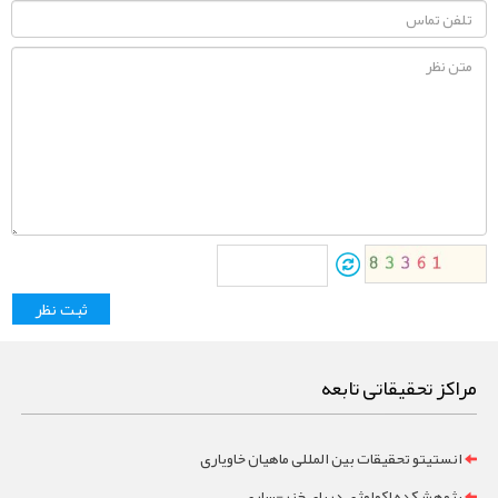
مراکز تحقیقاتی تابعه
انستیتو تحقیقات بین المللی ماهیان خاویاری
پژوهشکده اکولوژي درياي خزر-ساری