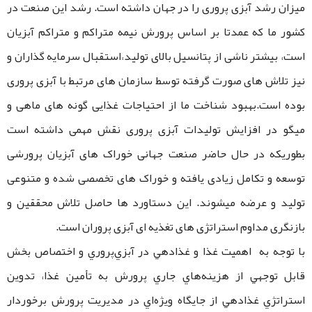
میزان رشد آبزی پروری را در جهان داشته است. رشد این صنعت در
کشور ما که عمدتا بر اساس پرورش نیمه متراکم و متراکم آبزیان
است، بیشتر ناشی از پتانسیل بالای تولید،استقبال سرمایه گذاران و
نیز تلاش های صورت گرفته توسط سازمان های مرتبط با آبزی پروری
بوده است.بهبود شناخت ما از احتیاجات غذایی گونه های ماهی و
میگو در افزایش تولیدات آبزی پروری نقش مهمی داشته است
بطوریکه در حال حاضر صنعت جهانی خوراک های آبزیان پرورشی
توسعه و تکامل زیادی یافته و خوراک های تخصصی شده و متنوعی
تولید و عرضه میشوند. این دستاورد ها حاصل تلاش محققین و
بازنگری مداوم استراتژی های تغذیه ای آبزی پروران است.
با توجه به اهميت غذا و غذادهي در آبزي‌پروري و اختصاص بخش
قابل توجهي از هزينه‌هاي جاري پرورش به تأمين غذا، تدوين
استراتژي غذادهي از جايگاه ويژ‌ه‌اي در مديريت پرورش برخوردار