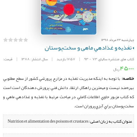
چهارشنبه 23 مرداد 1398
تغذیه و غذادهي ماهی و سخت‌پوستان
کتاب های منتشره سالهای 73 - 93
|
1757 بازدید
|
سال انتشار: 1388
|
قیمت:
45000
ریال
خلاصه:
با توجه به اینکه مديريت تغذيه در مزارع پرورشي كشور از سطح مطلوبي
بهره‌مند نيست و مهمترين راهكار، ارتقاء دانش فني پرورش دهندگان است است
كه كتاب مزبور حاوي اطلاعات كاملي در مباحث مرتبط با تغذيه و غذادهي ماهي و
سخت‌پوستان براي آبزي‌پروران است.
عنوان کتاب به زبان اصلی:
Nutrition et alimentation des poisons et crustaces