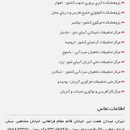
پژوهشکده آبزي پروري جنوب کشور- اهواز
پژوهشکده اکولوژي خليج فارس و درياي عمان
پژوهشکده ميگوي کشور-بوشهر
مرکز تحقيقات شيلاتي آبهاي دور - چابهار
مرکز تحقيقات آرتمياي کشور-ارومیه
مرکز تحقيقات ماهيان سردآبي - ياسوج
مرکز تحقيقات ملي آبزيان آبهاي شور-یزد
مرکز تحقيقات ماهيان سردآبي کشور - تنکابن
مرکز ملی تحقیقات فرآوری آبزیان-یونیدو
مرکز کارآفرینی و نوآوری شیلات و آبزیان
اطلاعات تماس
تهران، میدان هفت تیر، خیابان قائم مقام فراهانی، خیابان مشاهیر، نبش
خیابان غفاری پلاک 5 صندوق پستی: 15745-133 و کد پستی: 1588733111