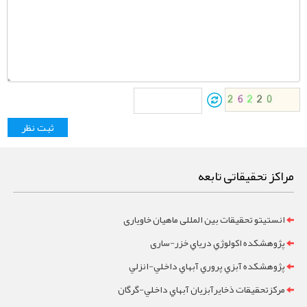
مراکز تحقیقاتی تابعه
انستیتو تحقیقات بین المللی ماهیان خاویاری
پژوهشکده اکولوژي درياي خزر-ساری
پژوهشکده آبزي پروري آبهاي داخلي-انزلي
مرکزتحقيقات ذخايرآبزيان آبهاي داخلي-گرگان