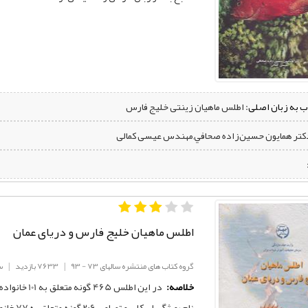
ب به زبان اصلی:
اطلس ماهیان زینتی خلیج فارس
دکتر همايون حسين‌زاده صحافي,مهندس عیسی کمالی
اطلس ماهیان خلیج فارس و دریای عمان
گروه کتاب های منتشره سالهای 73 - 93
|
7633 بازدید
|
س
خلاصه:
در اين اطلس
نام ٬ ويژگيهاي كلي و تصاوير 206 گونه متعلق به 77 خانواده ارائه شده است.