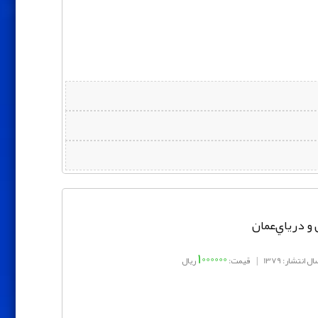
و درياي‌عمان
1000000
ال انتشار: 1379
|
قیمت:
ریال