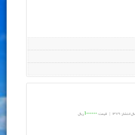
1000000
ل انتشار: 1379
|
قیمت:
ریال