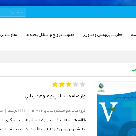
سه
معاونت پژوهش و فناوری
معاونت ترویج و انتقال یافته ها
معاونت برن
ب
واژه‌نامه شيلاتي و علوم دريايي
گروه کتاب های منتشره سالهای 73 - 93
|
2662 بازدید
|
سال
خلاصه:
مطالب كتاب واژه‌نامه شيلاتي پاسخگوي نس
دانشجويان و بهره‌برداران علاقمند به صنعت شيلات مي