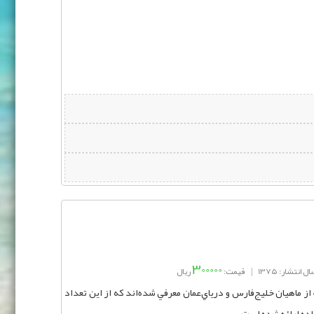
300000
ال انتشار: 1375
|
قیمت:
ریال
 465 گونه متعلق به 101 خانواده از ماهيان خليج‌فارس و درياي‌عمان معرفي شده‌اند كه از اين تعداد