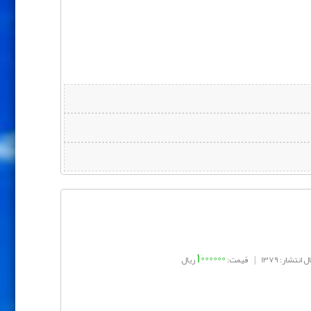
1000000
 انتشار: 1379
|
قیمت:
ریال