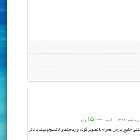
150000
 انتشار: 1382
|
قیمت:
ریال
 های کلی 99 گونه ماهی زینتی خلیج فارس همراه با تصویر گونه و رده‌بندی تاکسونومیک با ذکر