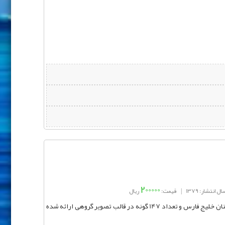
200000
ال انتشار: 1379
|
قیمت:
ریال
در اين اطلس ويژگيهاي كلي 208 گونه از نرم‌تنان خلیج فارس و تعداد 147 گونه در قالب تصویر گروهی ارائه شده