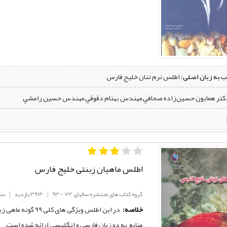
ب به زبان اصلی:
اطلس نرم تنان خلیج فارس
دکتر همايون حسين‌زاده صحافي,مهندس بهنام دقوقي,مهندس حسين رامشي
اطلس ماهیان زینتی خلیج فارس
گروه کتاب های منتشره سالهای 73 - 93
|
3914 بازدید
|
سال
خلاصه:
در اين اطلس ویژگی
منابع به دو زبان فارسی و انگلیسی ارائه شده است.