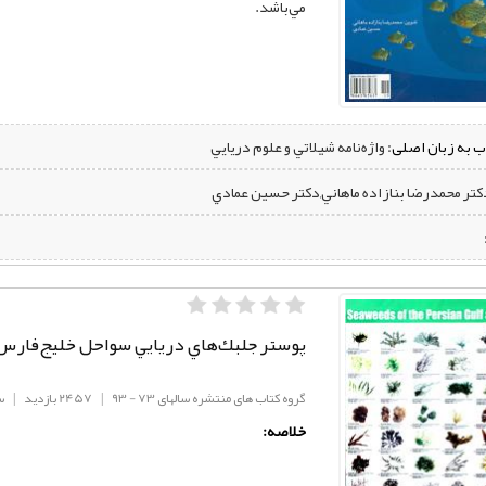
مي‌باشد.
ب به زبان اصلی:
واژه‌نامه شيلاتي و علوم دريايي
دکتر محمدرضا بنازاده ماهاني,دکتر حسين عمادي
پوستر جلبك‌هاي دريايي سواحل خليج‌فارس 
گروه کتاب های منتشره سالهای 73 - 93
|
2457 بازدید
|
س
خلاصه: