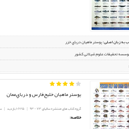
ب به زبان اصلی:
پوستر ماهيان درياي خزر
موسسه تحقیقات علوم شیلاتی کشور
پوستر ماهيان خليج‌فارس و درياي‌عمان
گروه کتاب های منتشره سالهای 73 - 93
|
10625 بازدید
|
سا
خلاصه: