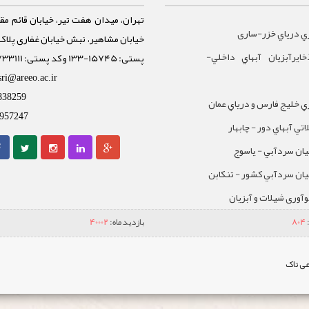
تهران، میدان هفت تیر، خیابان قائم مقا
ي درياي خزر-ساری
ايرآبزيان آبهاي داخلي-
پستی: 15745-133 و کد پستی: 1588733111
sri@areeo.ac.ir
838259
 خليج فارس و درياي عمان
957247
تي آبهاي دور - چابهار
يان سردآبي - ياسوج
يان سردآبي کشور - تنکابن
نوآوری شیلات و آبزیان
804
بازدید ماه:
40002
ی تاک