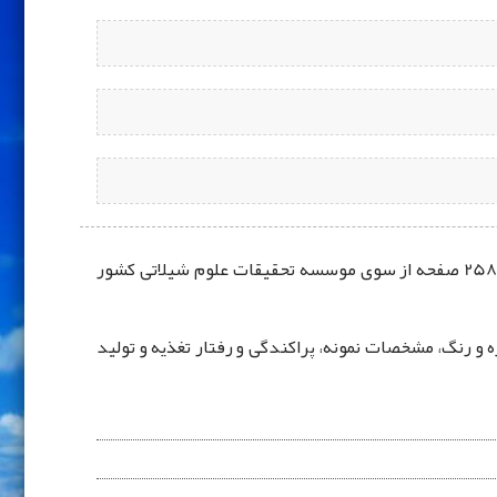
" اطلس نرم تنان خلیج فارس " نتیجه پژوهش های مولفان دکتر همايون حسين‌زاده صحافي٬ مهندس عیسی کمالی است که در 258 صفحه از سوی موسسه تحقیقات علوم شیلاتی کشور
نگلیسی، اندازه و رنگ، مشخصات نمونه، ‌پراکندگی و رفتار تغذیه و تولید