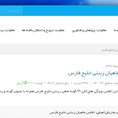
سه
معاونت پژوهش و فناوری
معاونت ترویج و انتقال یافته ها
معاونت برن
نتی خلیج فارس
هیان زینتی خلیج فارس
150000
سالهای 73 - 93
|
3918 بازدید
|
سال انتشار: 1382
|
قیمت:
ریال
در اين اطلس ویژگی های کلی 99 گونه ماهی زینتی خلیج فارس همراه با 
 به زبان اصلی:
اطلس ماهیان زینتی خلیج فارس