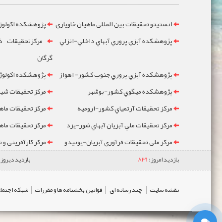
انستیتو تحقیقات بین المللی ماهیان خاویاری
پژوهشکده اکولوژ
پژوهشکده آبزي پروري آبهاي داخلي-انزلي
مرکزتحقيقات ذخ
گرگان
پژوهشکده آبزي پروري جنوب کشور- اهواز
پژوهشکده اکولوژي
پژوهشکده ميگوي کشور-بوشهر
مرکز تحقيقات شيلا
مرکز تحقيقات آرتمياي کشور-ارومیه
مرکز تحقيقات ماه
مرکز تحقيقات ملي آبزيان آبهاي شور-یزد
مرکز تحقيقات ماه
مرکز ملی تحقیقات فرآوری آبزیان-یونیدو
مرکز کارآفرینی و 
بازدید امروز:
831
بازدید دیروز:
|
|
|
نقشه سایت
چند رسانه ای
قوانین،بخشنامه ها و مقررات
شبکه اجتماع