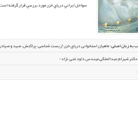
سواحل ايراني درياي خزر مورد بررسي قرار گرفته است
ب به زبان اصلی:
ماهیان استخوانی دریای خزر (زیست شناسی، پراکنش، صید و صیادی،
-دكتر شهرام عبدالملکی,مهندس داود غنی نژاد-