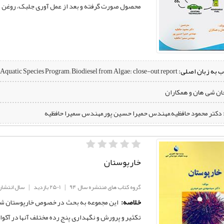
محصول صورت گرفته و بعد از عمل آوری جلبک، روغن ا
ب به زبان اصلی:
A look back at the U.S. Department of Energy's Aquatic Species Program; Biodiesel from Algae: close-out report
جان شی هان و همکاران
‌ دکتر محمود حافظیه,مهندس حمیرا حسین پور,مهندس سمیرا حافظیه
خارپوستان
گروه کتاب های منتشره سال 94
|
2501 بازدید
|
سال انتشار: 94
خلاصه:
این مجموعه به بحث در خصوص خارپوستان شام
تکثیر و پرورش و نگهداری پنج رده مختلف آنها در آکوا