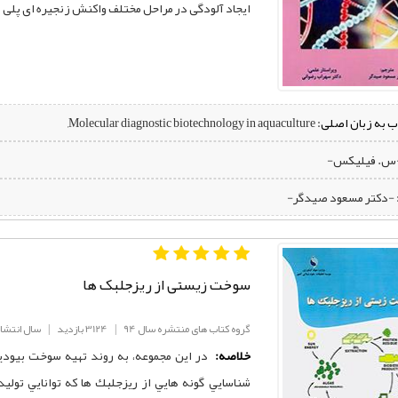
ایجاد آلودگی در مراحل مختلف واکنش زنجیره ای پلی مر
ب به زبان اصلی:
Molecular diagnostic biotechnology in aquaculture,
-س. فیلیکس-
‌ -دکتر مسعود صیدگر-
سوخت زیستی از ریزجلبک ها
گروه کتاب های منتشره سال 94
|
3124 بازدید
|
سال انتشار: 4
خلاصه:
در این مجموعه، به روند تهیه سوخت بیودیزل 
شناسايي گونه هايي از ريزجلبك ها كه توانايي تولي