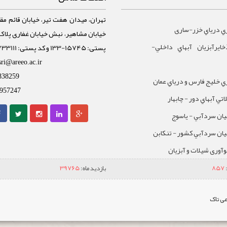
تهران، میدان هفت تیر، خیابان قائم مقا
ي درياي خزر-ساری
ايرآبزيان آبهاي داخلي-
پستی: 15745-133 و کد پستی: 1588733111
sri@areeo.ac.ir
838259
 خليج فارس و درياي عمان
957247
تي آبهاي دور - چابهار
يان سردآبي - ياسوج
يان سردآبي کشور - تنکابن
نوآوری شیلات و آبزیان
857
بازدید ماه:
39765
ی تاک