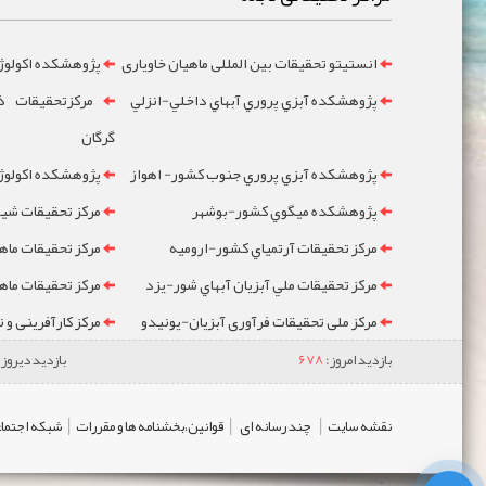
انستیتو تحقیقات بین المللی ماهیان خاویاری
پژوهشکده اکولوژ
پژوهشکده آبزي پروري آبهاي داخلي-انزلي
مرکزتحقيقات ذخ
گرگان
پژوهشکده آبزي پروري جنوب کشور- اهواز
پژوهشکده اکولوژي
پژوهشکده ميگوي کشور-بوشهر
مرکز تحقيقات شيلا
مرکز تحقيقات آرتمياي کشور-ارومیه
مرکز تحقيقات ماه
مرکز تحقيقات ملي آبزيان آبهاي شور-یزد
مرکز تحقيقات ماه
مرکز ملی تحقیقات فرآوری آبزیان-یونیدو
مرکز کارآفرینی و 
بازدید امروز:
678
بازدید دیروز:
|
|
|
نقشه سایت
چند رسانه ای
قوانین،بخشنامه ها و مقررات
شبکه اجتماع