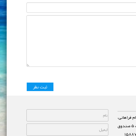
م فراهانی،
خیابان مشاهیر، نبش خیابان غفاری پلاک 5 صندوق