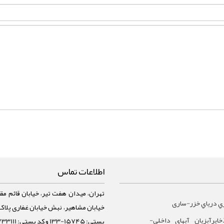
اطلاعات تماس
تهران، میدان هفت تیر، خیابان قائم مقا
ي درياي خزر-ساری
ايرآبزيان آبهاي داخلي-
پستی: 15745-133 و کد پستی: 1588733111