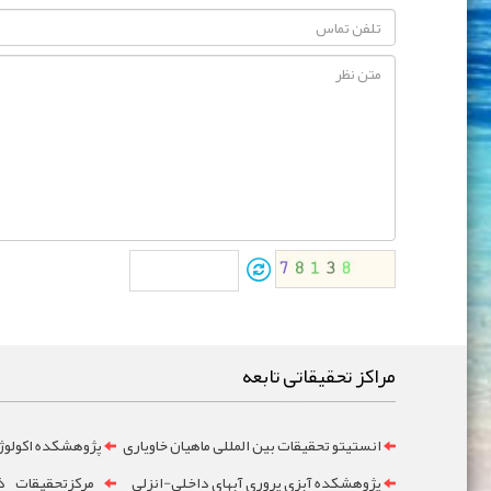
مراکز تحقیقاتی تابعه
انستیتو تحقیقات بین المللی ماهیان خاویاری
پژوهشکده اکولوژ
پژوهشکده آبزي پروري آبهاي داخلي-انزلي
مرکزتحقيقات ذخ