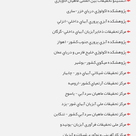
انستیتو تحقیقات بین المللی ماهیان خاویاری
پژوهشکده اکولوژي درياي خزر-ساری
پژوهشکده آبزي پروري آبهاي داخلي-انزلي
مرکزتحقيقات ذخايرآبزيان آبهاي داخلي-گرگان
پژوهشکده آبزي پروري جنوب کشور- اهواز
پژوهشکده اکولوژي خليج فارس و درياي عمان
پژوهشکده ميگوي کشور-بوشهر
مرکز تحقيقات شيلاتي آبهاي دور - چابهار
مرکز تحقيقات آرتمياي کشور-ارومیه
مرکز تحقيقات ماهيان سردآبي - ياسوج
مرکز تحقيقات ملي آبزيان آبهاي شور-یزد
مرکز تحقيقات ماهيان سردآبي کشور - تنکابن
مرکز ملی تحقیقات فرآوری آبزیان-یونیدو
مرکز کارآفرینی و نوآوری شیلات و آبزیان