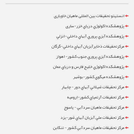
انستیتو تحقیقات بین المللی ماهیان خاویاری
پژوهشکده اکولوژي درياي خزر-ساری
پژوهشکده آبزي پروري آبهاي داخلي-انزلي
مرکزتحقيقات ذخايرآبزيان آبهاي داخلي-گرگان
پژوهشکده آبزي پروري جنوب کشور- اهواز
پژوهشکده اکولوژي خليج فارس و درياي عمان
پژوهشکده ميگوي کشور-بوشهر
مرکز تحقيقات شيلاتي آبهاي دور - چابهار
مرکز تحقيقات آرتمياي کشور-ارومیه
مرکز تحقيقات ماهيان سردآبي - ياسوج
مرکز تحقيقات ملي آبزيان آبهاي شور-یزد
مرکز تحقيقات ماهيان سردآبي کشور - تنکابن