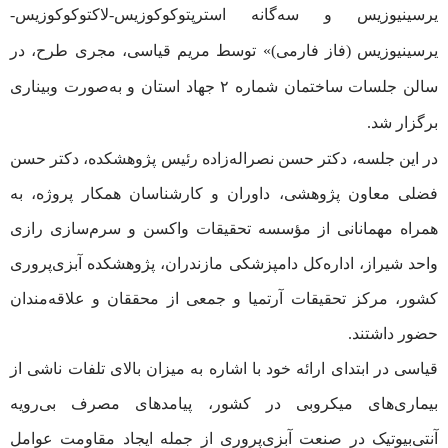
یرسینیوزیس و سه‌گانه استرپتوکوکوزیس-لاکتوکوکوزیس-
یرسینیوزیس (فاز فارمی)» توسط مریم قیاسی، مجری طرح، در
سالن جلسات ساختمان شماره ۲ جهاد استان و به‌صورت وبیناری
برگزار شد.
در این جلسه، دکتر حسن نصراله‌زاده رئیس پژوهشکده، دکتر حسن
فضلی معاون پژوهشی، داوران و کارشناسان همکار پروژه، به
همراه مهمانانی از مؤسسه تحقیقات واکسن و سرم‌سازی رازی
واحد شیراز، اداره‌کل دامپزشکی مازندران، پژوهشکده آبزی‌پروری
کشور، مرکز تحقیقات آرتمیا و جمعی از محققان و علاقه‌مندان
حضور داشتند.
قیاسی در ابتدای ارائه خود با اشاره به میزان بالای تلفات ناشی از
بیماری‌های میکروبی در کشور، پیامدهای مصرف بی‌رویه
آنتی‌بیوتیک در صنعت آبزی‌پروری از جمله ایجاد مقاومت عوامل