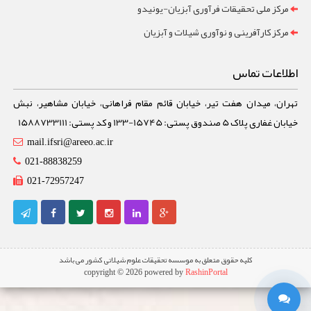
مرکز ملی تحقیقات فرآوری آبزیان-یونیدو
مرکز کارآفرینی و نوآوری شیلات و آبزیان
اطلاعات تماس
تهران، میدان هفت تیر، خیابان قائم مقام فراهانی، خیابان مشاهیر، نبش
خیابان غفاری پلاک 5 صندوق پستی: 15745-133 و کد پستی: 1588733111
mail.ifsri@areeo.ac.ir
021-88838259
021-72957247
کلیه حقوق متعلق به موسسه تحقیقات علوم شیلاتی کشور می باشد
copyright © 2026 powered by
RashinPortal