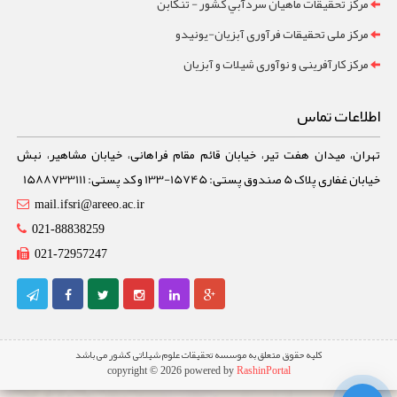
مرکز تحقيقات ماهيان سردآبي کشور - تنکابن
مرکز ملی تحقیقات فرآوری آبزیان-یونیدو
مرکز کارآفرینی و نوآوری شیلات و آبزیان
اطلاعات تماس
تهران، میدان هفت تیر، خیابان قائم مقام فراهانی، خیابان مشاهیر، نبش
خیابان غفاری پلاک 5 صندوق پستی: 15745-133 و کد پستی: 1588733111
mail.ifsri@areeo.ac.ir
021-88838259
021-72957247
کلیه حقوق متعلق به موسسه تحقیقات علوم شیلاتی کشور می باشد
copyright © 2026 powered by
RashinPortal