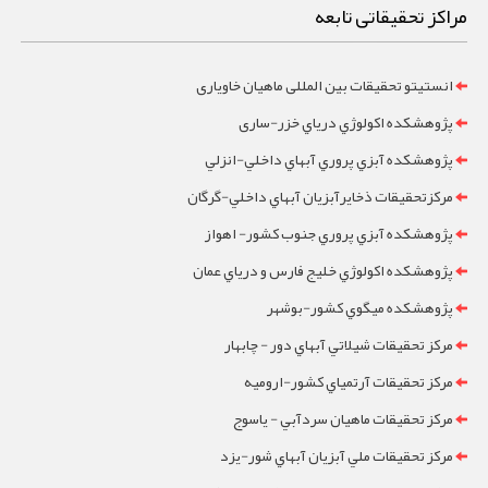
مراکز تحقیقاتی تابعه
انستیتو تحقیقات بین المللی ماهیان خاویاری
پژوهشکده اکولوژي درياي خزر-ساری
پژوهشکده آبزي پروري آبهاي داخلي-انزلي
مرکزتحقيقات ذخايرآبزيان آبهاي داخلي-گرگان
پژوهشکده آبزي پروري جنوب کشور- اهواز
پژوهشکده اکولوژي خليج فارس و درياي عمان
پژوهشکده ميگوي کشور-بوشهر
مرکز تحقيقات شيلاتي آبهاي دور - چابهار
مرکز تحقيقات آرتمياي کشور-ارومیه
مرکز تحقيقات ماهيان سردآبي - ياسوج
مرکز تحقيقات ملي آبزيان آبهاي شور-یزد