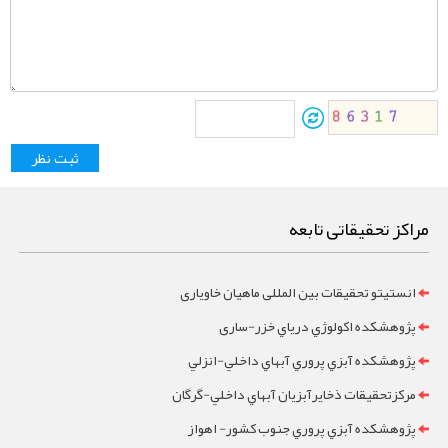
مراکز تحقیقاتی تابعه
انستیتو تحقیقات بین المللی ماهیان خاویاری
پژوهشکده اکولوژي درياي خزر-ساری
پژوهشکده آبزي پروري آبهاي داخلي-انزلي
مرکزتحقيقات ذخايرآبزيان آبهاي داخلي-گرگان
پژوهشکده آبزي پروري جنوب کشور- اهواز