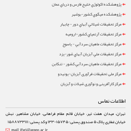
پژوهشکده اکولوژي خليج فارس و درياي عمان
پژوهشکده ميگوي کشور-بوشهر
مرکز تحقيقات شيلاتي آبهاي دور - چابهار
مرکز تحقيقات آرتمياي کشور-ارومیه
مرکز تحقيقات ماهيان سردآبي - ياسوج
مرکز تحقيقات ملي آبزيان آبهاي شور-یزد
مرکز تحقيقات ماهيان سردآبي کشور - تنکابن
مرکز ملی تحقیقات فرآوری آبزیان-یونیدو
مرکز کارآفرینی و نوآوری شیلات و آبزیان
اطلاعات تماس
تهران، میدان هفت تیر، خیابان قائم مقام فراهانی، خیابان مشاهیر، نبش
خیابان غفاری پلاک 5 صندوق پستی: 15745-133 و کد پستی: 1588733111
mail.ifsri@areeo.ac.ir