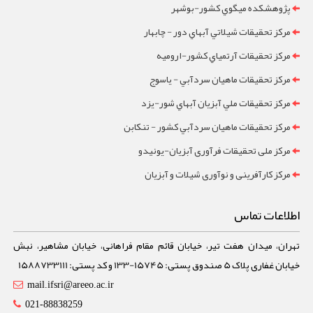
پژوهشکده ميگوي کشور-بوشهر
مرکز تحقيقات شيلاتي آبهاي دور - چابهار
مرکز تحقيقات آرتمياي کشور-ارومیه
مرکز تحقيقات ماهيان سردآبي - ياسوج
مرکز تحقيقات ملي آبزيان آبهاي شور-یزد
مرکز تحقيقات ماهيان سردآبي کشور - تنکابن
مرکز ملی تحقیقات فرآوری آبزیان-یونیدو
مرکز کارآفرینی و نوآوری شیلات و آبزیان
اطلاعات تماس
تهران، میدان هفت تیر، خیابان قائم مقام فراهانی، خیابان مشاهیر، نبش
خیابان غفاری پلاک 5 صندوق پستی: 15745-133 و کد پستی: 1588733111
mail.ifsri@areeo.ac.ir
021-88838259