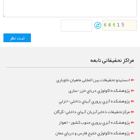
مراکز تحقیقاتی تابعه
انستیتو تحقیقات بین المللی ماهیان خاویاری
پژوهشکده اکولوژي درياي خزر-ساری
پژوهشکده آبزي پروري آبهاي داخلي-انزلي
مرکزتحقيقات ذخايرآبزيان آبهاي داخلي-گرگان
پژوهشکده آبزي پروري جنوب کشور- اهواز
پژوهشکده اکولوژي خليج فارس و درياي عمان