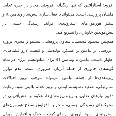
افزود: آستازانتین که تنها رنگدانه افزودنی مجاز در جیره غذایی
ماهیان پرورشی است، می‌تواند با فعال‌سازی پیش‌ساز ویتامین A و
سنتز هورمون‌های استروئیدی، فرآیند رسیدگی جنسی در
پیش‌مولدین خاویاری را تسریع کند.
همچنین محمود محسنی، معاون پژوهشی انستیتو و مجری پروژه
«بررسی اثر تیامین بر عملکرد تولیدمثل و کیفیت لارو فیلماهی»،
اظهار داشت: تیامین یا ویتامین B1 برای متابولیسم انرژی در تمام
گونه‌های جانوری از جمله آبزیان ضروری است. عدم توازن
ریزمغذی‌ها از جمله تیامین می‌تواند موجب بروز اختلالات
متابولیکی، تضعیف سیستم ایمنی و بروز علائم بالینی شود. رعایت
دقیق نیازهای غذایی، به‌ویژه ریزمغذی‌ها، علاوه بر نقش‌آفرینی در
محرک‌های رسیدگی جنسی، منجر به افزایش سطح هورمون‌های
استروئیدی، بهبود باروری، ارتقای کیفیت تخمک و افزایش میزان