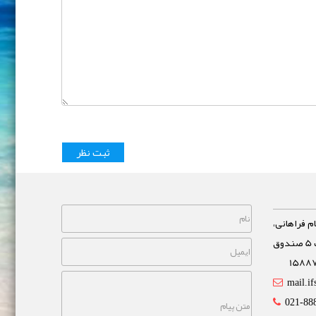
م فراهانی،
خیابان مشاهیر، نبش خیابان غفاری پلاک 5 صندوق
mail.if
021-88