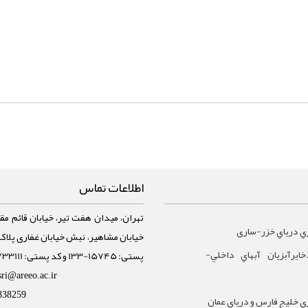
اطلاعات تماس
تهران، میدان هفت تیر، خیابان قائم مقا
ي درياي خزر-ساری
ايرآبزيان آبهاي داخلي-
پستی: 15745-133 و کد پستی: 1588733111
sri@areeo.ac.ir
838259
 خليج فارس و درياي عمان