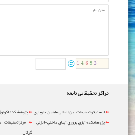
مراکز تحقیقاتی تابعه
انستیتو تحقیقات بین المللی ماهیان خاویاری
پژوهشکده اکولوژ
پژوهشکده آبزي پروري آبهاي داخلي-انزلي
مرکزتحقيقات ذخ
گرگان