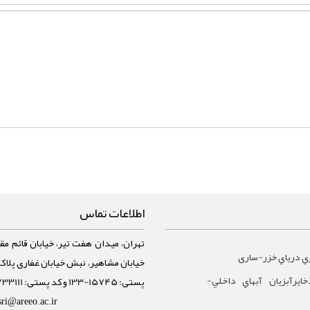
اطلاعات تماس
تهران، میدان هفت تیر، خیابان قائم مقا
ي درياي خزر-ساری
ايرآبزيان آبهاي داخلي-
پستی: 15745-133 و کد پستی: 1588733111
sri@areeo.ac.ir