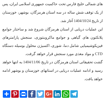
های شمالی خلیج فارس تحت حاکمیت جمهوری اسلامی ایران، پس
از یک توقف شش ساله در سه استان هرمزگان، بوشهر، خوزستان
از تاریخ 1404/10/24 آغاز شد.
این عملیات دریایی از استان هرمزگان شروع شد و ساختار جوامع
پلانکتون های گیاهی و جوامع ماکروبنتوزی، سنجش پارامترهای
فیزیکوشیمیایی شامل دما، شوری، اکسیژن محلول بوسیله دستگاه
CTD و مواد مغذی مورد سنجش قرار خواهد گرفت.
گشت تحقیقاتی استان هرمزگان در تاریخ 1404/11/06 به انتها خواهد
رسید و ادامه عملیات دریایی در استانهای خوزستان و بوشهر ادامه
خواهد یافت.
Share
Pinterest
Print
Facebook
Twitter
Google+
LinkedIn
WhatsApp
Telegram