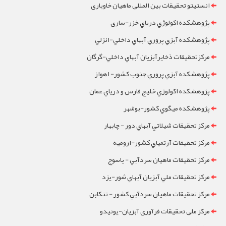
انستیتو تحقیقات بین المللی ماهیان خاویاری
پژوهشکده اکولوژي درياي خزر-ساری
پژوهشکده آبزي پروري آبهاي داخلي-انزلي
مرکزتحقيقات ذخايرآبزيان آبهاي داخلي-گرگان
پژوهشکده آبزي پروري جنوب کشور- اهواز
پژوهشکده اکولوژي خليج فارس و درياي عمان
پژوهشکده ميگوي کشور-بوشهر
مرکز تحقيقات شيلاتي آبهاي دور - چابهار
مرکز تحقيقات آرتمياي کشور-ارومیه
مرکز تحقيقات ماهيان سردآبي - ياسوج
مرکز تحقيقات ملي آبزيان آبهاي شور-یزد
مرکز تحقيقات ماهيان سردآبي کشور - تنکابن
مرکز ملی تحقیقات فرآوری آبزیان-یونیدو