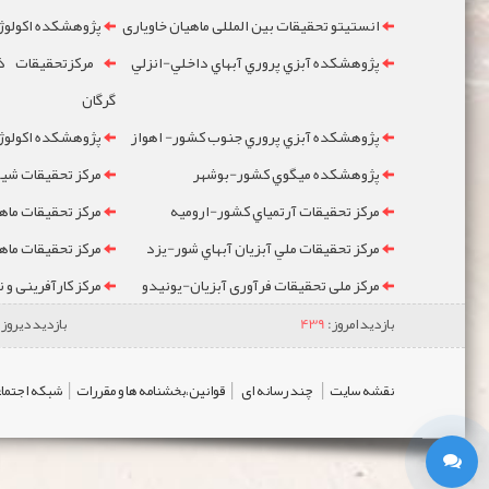
انستیتو تحقیقات بین المللی ماهیان خاویاری
پژوهشکده اکولوژ
پژوهشکده آبزي پروري آبهاي داخلي-انزلي
مرکزتحقيقات ذخ
گرگان
پژوهشکده آبزي پروري جنوب کشور- اهواز
پژوهشکده اکولوژي
پژوهشکده ميگوي کشور-بوشهر
مرکز تحقيقات شيلا
مرکز تحقيقات آرتمياي کشور-ارومیه
مرکز تحقيقات ماه
مرکز تحقيقات ملي آبزيان آبهاي شور-یزد
مرکز تحقيقات ماه
مرکز ملی تحقیقات فرآوری آبزیان-یونیدو
مرکز کارآفرینی و 
بازدید امروز:
439
بازدید دیروز:
|
|
|
نقشه سایت
چند رسانه ای
قوانین،بخشنامه ها و مقررات
شبکه اجتماع