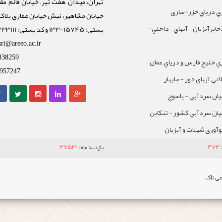
تهران، میدان هفت تیر، خیابان قائم مقا
ي درياي خزر-ساری
ايرآبزيان آبهاي داخلي-
پستی: 15745-133 و کد پستی: 1588733111
sri@areeo.ac.ir
838259
 خليج فارس و درياي عمان
957247
تي آبهاي دور - چابهار
يان سردآبي - ياسوج
يان سردآبي کشور - تنکابن
نوآوری شیلات و آبزیان
473
بازدید ماه:
37530
ی تاک