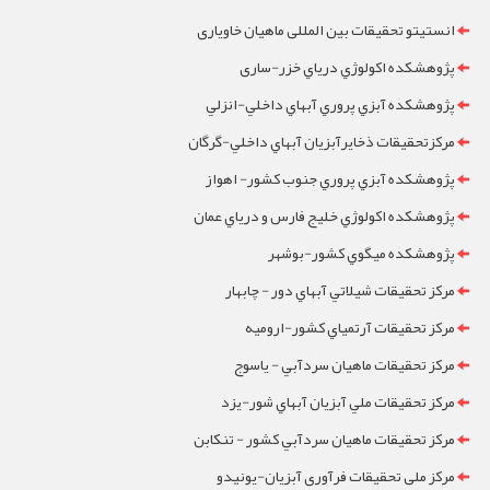
انستیتو تحقیقات بین المللی ماهیان خاویاری
پژوهشکده اکولوژي درياي خزر-ساری
پژوهشکده آبزي پروري آبهاي داخلي-انزلي
مرکزتحقيقات ذخايرآبزيان آبهاي داخلي-گرگان
پژوهشکده آبزي پروري جنوب کشور- اهواز
پژوهشکده اکولوژي خليج فارس و درياي عمان
پژوهشکده ميگوي کشور-بوشهر
مرکز تحقيقات شيلاتي آبهاي دور - چابهار
مرکز تحقيقات آرتمياي کشور-ارومیه
مرکز تحقيقات ماهيان سردآبي - ياسوج
مرکز تحقيقات ملي آبزيان آبهاي شور-یزد
مرکز تحقيقات ماهيان سردآبي کشور - تنکابن
مرکز ملی تحقیقات فرآوری آبزیان-یونیدو