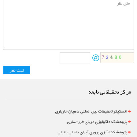
مراکز تحقیقاتی تابعه
انستیتو تحقیقات بین المللی ماهیان خاویاری
پژوهشکده اکولوژي درياي خزر-ساری
پژوهشکده آبزي پروري آبهاي داخلي-انزلي