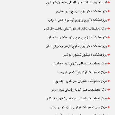
انستیتو تحقیقات بین المللی ماهیان خاویاری
پژوهشکده اکولوژي درياي خزر-ساری
پژوهشکده آبزي پروري آبهاي داخلي-انزلي
مرکزتحقيقات ذخايرآبزيان آبهاي داخلي-گرگان
پژوهشکده آبزي پروري جنوب کشور- اهواز
پژوهشکده اکولوژي خليج فارس و درياي عمان
پژوهشکده ميگوي کشور-بوشهر
مرکز تحقيقات شيلاتي آبهاي دور - چابهار
مرکز تحقيقات آرتمياي کشور-ارومیه
مرکز تحقيقات ماهيان سردآبي - ياسوج
مرکز تحقيقات ملي آبزيان آبهاي شور-یزد
مرکز تحقيقات ماهيان سردآبي کشور - تنکابن
مرکز ملی تحقیقات فرآوری آبزیان-یونیدو