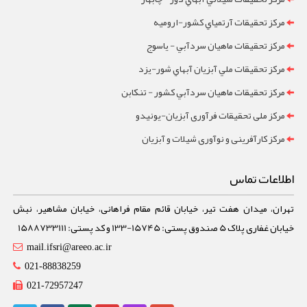
مرکز تحقيقات آرتمياي کشور-ارومیه
مرکز تحقيقات ماهيان سردآبي - ياسوج
مرکز تحقيقات ملي آبزيان آبهاي شور-یزد
مرکز تحقيقات ماهيان سردآبي کشور - تنکابن
مرکز ملی تحقیقات فرآوری آبزیان-یونیدو
مرکز کارآفرینی و نوآوری شیلات و آبزیان
اطلاعات تماس
تهران، میدان هفت تیر، خیابان قائم مقام فراهانی، خیابان مشاهیر، نبش
خیابان غفاری پلاک 5 صندوق پستی: 15745-133 و کد پستی: 1588733111
mail.ifsri@areeo.ac.ir
021-88838259
021-72957247