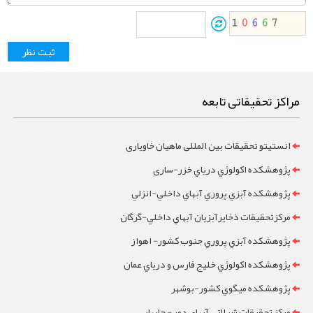
مراکز تحقیقاتی تابعه
انستیتو تحقیقات بین المللی ماهیان خاویاری
پژوهشکده اکولوژي درياي خزر-ساری
پژوهشکده آبزي پروري آبهاي داخلي-انزلي
مرکزتحقيقات ذخايرآبزيان آبهاي داخلي-گرگان
پژوهشکده آبزي پروري جنوب کشور- اهواز
پژوهشکده اکولوژي خليج فارس و درياي عمان
پژوهشکده ميگوي کشور-بوشهر
مرکز تحقيقات شيلاتي آبهاي دور - چابهار