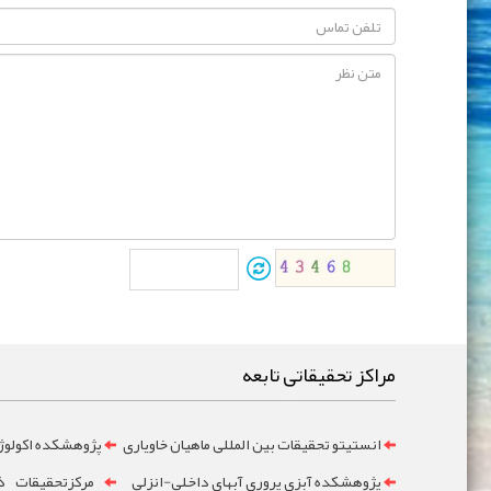
مراکز تحقیقاتی تابعه
انستیتو تحقیقات بین المللی ماهیان خاویاری
پژوهشکده اکولوژ
پژوهشکده آبزي پروري آبهاي داخلي-انزلي
مرکزتحقيقات ذخ