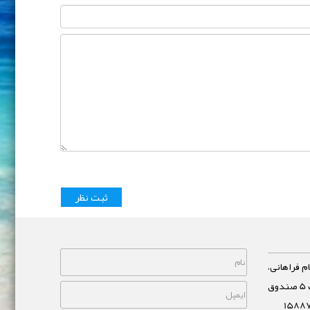
م فراهانی،
خیابان مشاهیر، نبش خیابان غفاری پلاک 5 صندوق