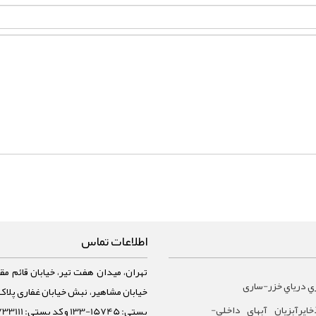
اطلاعات تماس
تهران، میدان هفت تیر، خیابان قائم مقا
ي درياي خزر-ساری
ايرآبزيان آبهاي داخلي-
پستی: 15745-133 و کد پستی: 1588733111