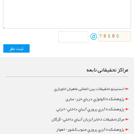
مراکز تحقیقاتی تابعه
انستیتو تحقیقات بین المللی ماهیان خاویاری
پژوهشکده اکولوژي درياي خزر-ساری
پژوهشکده آبزي پروري آبهاي داخلي-انزلي
مرکزتحقيقات ذخايرآبزيان آبهاي داخلي-گرگان
پژوهشکده آبزي پروري جنوب کشور- اهواز