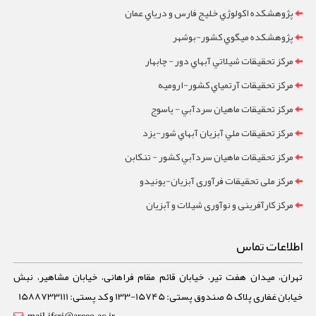
پژوهشکده اکولوژي خليج فارس و درياي عمان
پژوهشکده ميگوي کشور-بوشهر
مرکز تحقيقات شيلاتي آبهاي دور - چابهار
مرکز تحقيقات آرتمياي کشور-ارومیه
مرکز تحقيقات ماهيان سردآبي - ياسوج
مرکز تحقيقات ملي آبزيان آبهاي شور-یزد
مرکز تحقيقات ماهيان سردآبي کشور - تنکابن
مرکز ملی تحقیقات فرآوری آبزیان-یونیدو
مرکز کارآفرینی و نوآوری شیلات و آبزیان
اطلاعات تماس
تهران، میدان هفت تیر، خیابان قائم مقام فراهانی، خیابان مشاهیر، نبش
خیابان غفاری پلاک 5 صندوق پستی: 15745-133 و کد پستی: 1588733111