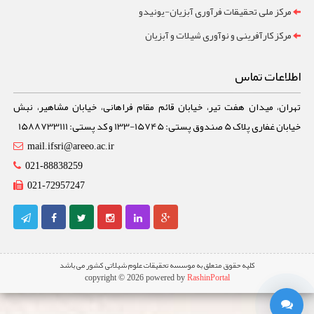
مرکز ملی تحقیقات فرآوری آبزیان-یونیدو
مرکز کارآفرینی و نوآوری شیلات و آبزیان
اطلاعات تماس
تهران، میدان هفت تیر، خیابان قائم مقام فراهانی، خیابان مشاهیر، نبش
خیابان غفاری پلاک 5 صندوق پستی: 15745-133 و کد پستی: 1588733111
mail.ifsri@areeo.ac.ir
021-88838259
021-72957247
کلیه حقوق متعلق به موسسه تحقیقات علوم شیلاتی کشور می باشد
copyright © 2026 powered by
RashinPortal