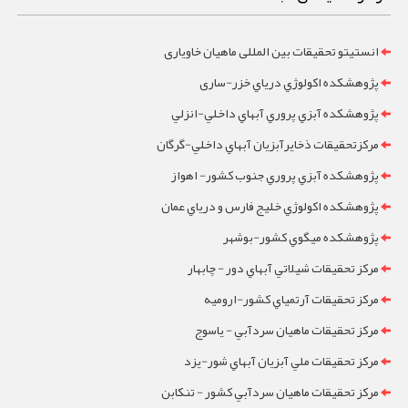
انستیتو تحقیقات بین المللی ماهیان خاویاری
پژوهشکده اکولوژي درياي خزر-ساری
پژوهشکده آبزي پروري آبهاي داخلي-انزلي
مرکزتحقيقات ذخايرآبزيان آبهاي داخلي-گرگان
پژوهشکده آبزي پروري جنوب کشور- اهواز
پژوهشکده اکولوژي خليج فارس و درياي عمان
پژوهشکده ميگوي کشور-بوشهر
مرکز تحقيقات شيلاتي آبهاي دور - چابهار
مرکز تحقيقات آرتمياي کشور-ارومیه
مرکز تحقيقات ماهيان سردآبي - ياسوج
مرکز تحقيقات ملي آبزيان آبهاي شور-یزد
مرکز تحقيقات ماهيان سردآبي کشور - تنکابن