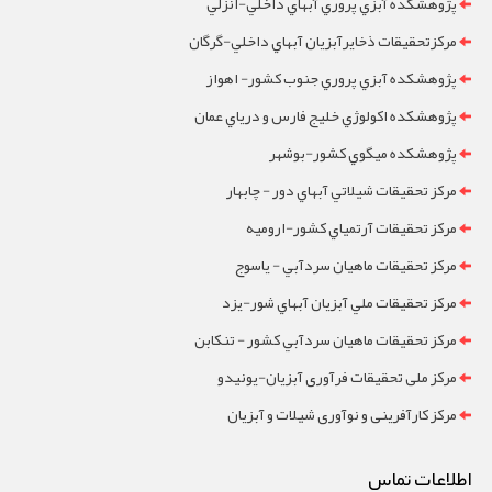
پژوهشکده آبزي پروري آبهاي داخلي-انزلي
مرکزتحقيقات ذخايرآبزيان آبهاي داخلي-گرگان
پژوهشکده آبزي پروري جنوب کشور- اهواز
پژوهشکده اکولوژي خليج فارس و درياي عمان
پژوهشکده ميگوي کشور-بوشهر
مرکز تحقيقات شيلاتي آبهاي دور - چابهار
مرکز تحقيقات آرتمياي کشور-ارومیه
مرکز تحقيقات ماهيان سردآبي - ياسوج
مرکز تحقيقات ملي آبزيان آبهاي شور-یزد
مرکز تحقيقات ماهيان سردآبي کشور - تنکابن
مرکز ملی تحقیقات فرآوری آبزیان-یونیدو
مرکز کارآفرینی و نوآوری شیلات و آبزیان
اطلاعات تماس