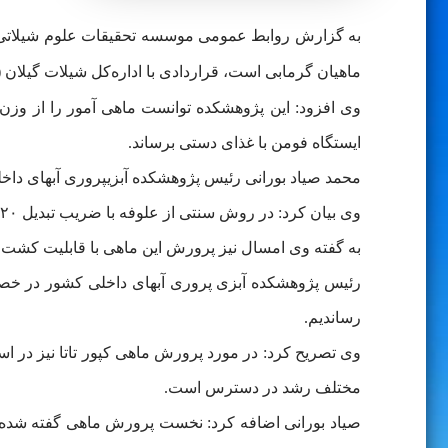
به گزارش روابط عمومی موسسه تحقیقات علوم شیلاتی کش
ماهیان گرمابی است، قراردادی با اداره‌کل شیلات گیلان
ایستگاه فومن با غذای دستی برساند.
محمد صیاد بورانی رئیس پژوهشکده آبزیپروری آبهای داخ
وی بیان کرد: در روش سنتی از علوفه با ضریب تبدیل ۲۰ به یک (۲۰ کیلو علوفه، یک کیلو گوشت) استفاده می‌شد؛ با غذای دستی فرموله‌شده، ضریب تبدیل را به ۱.۴ رساندیم.
به گفته وی امسال نیز پرورش این ماهی با قابلیت کشت ۶۰ درصدی همراه با سایر گونه‌ها دنبال می‌شود که امیدواریم به موفقیت در این زمینه دست یابیم
رساندیم.
وی تصریح کرد: در مورد پرورش ماهی کپور تاتا نیز در اس
مختلف رشد در دسترس است.