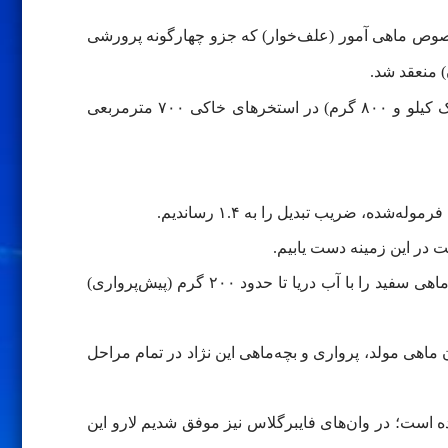
خصوص ماهی آمور (علف‌خوار) که جزو چهارگونه پرورشی
 منعقد شد.
وی افزود: این پژوهشکده توانست ماهی آمور را از وزن ۳۰ گرم در طول دوره پرورش به حدود یک و نیم کیلوگرم (حداکثر یک کیلو و ۸۰۰ گرم) در استخرهای خاکی ۷۰۰ مترمربعی
رئیس پژوهشکده آبزی پروری آبهای داخلی کشور در خصوص پرورش ماهی سفید با روش غذای دستی نیز گفت: در فاز دوم، ماهی سفید را با آب دریا تا حدود ۲۰۰ گرم (پیش‌پرواری)
ماهی مولد، پرواری و بچه‌ماهی این نژاد در تمام مراحل
ه آغاز شد و هم‌اکنون به ۴۰ مزرعه در کشور نفوذ پیدا کرده است؛ در وان‌های فایبرگلاس نیز موفق شدیم لارو این