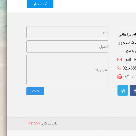
م فراهانی،
خیابان مشاهیر، نبش خیابان غفاری پلاک 5 صندوق
mail.if
021-88
021-72
ثبت
بازدید کل:
1063566