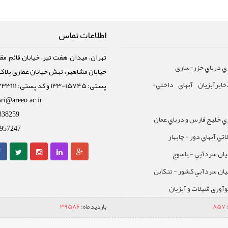
اطلاعات تماس
تهران، میدان هفت تیر، خیابان قائم مقا
ي درياي خزر-ساری
ايرآبزيان آبهاي داخلي-
پستی: 15745-133 و کد پستی: 1588733111
sri@areeo.ac.ir
838259
 خليج فارس و درياي عمان
957247
تي آبهاي دور - چابهار
يان سردآبي - ياسوج
يان سردآبي کشور - تنکابن
نوآوری شیلات و آبزیان
857
بازدید ماه:
39586