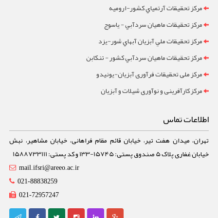
مرکز تحقيقات آرتمياي کشور-ارومیه
مرکز تحقيقات ماهيان سردآبي - ياسوج
مرکز تحقيقات ملي آبزيان آبهاي شور-یزد
مرکز تحقيقات ماهيان سردآبي کشور - تنکابن
مرکز ملی تحقیقات فرآوری آبزیان-یونیدو
مرکز کارآفرینی و نوآوری شیلات و آبزیان
اطلاعات تماس
تهران، میدان هفت تیر، خیابان قائم مقام فراهانی، خیابان مشاهیر، نبش
خیابان غفاری پلاک 5 صندوق پستی: 15745-133 و کد پستی: 1588733111
mail.ifsri@areeo.ac.ir
021-88838259
021-72957247